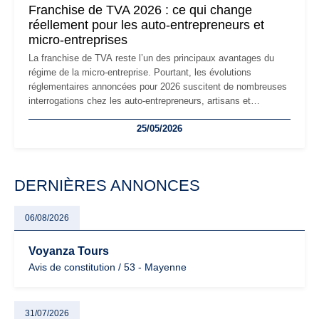
Franchise de TVA 2026 : ce qui change
réellement pour les auto-entrepreneurs et
micro-entreprises
La franchise de TVA reste l’un des principaux avantages du
régime de la micro-entreprise. Pourtant, les évolutions
réglementaires annoncées pour 2026 suscitent de nombreuses
interrogations chez les auto-entrepreneurs, artisans et
freelances. Seuils de chiffre d’affaires, obligations déclaratives,
25/05/2026
facturation ou risque de bascule vers la TVA : les règles
évoluent dans un contexte de contrôle renforcé et de
modernisation fiscale qui oblige les indépendants à rester
particulièrement vigilants.
DERNIÈRES ANNONCES
06/08/2026
Voyanza Tours
Avis de constitution / 53 - Mayenne
31/07/2026