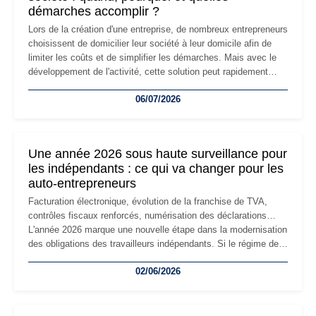
démarches accomplir ?
Lors de la création d'une entreprise, de nombreux entrepreneurs
choisissent de domicilier leur société à leur domicile afin de
limiter les coûts et de simplifier les démarches. Mais avec le
développement de l'activité, cette solution peut rapidement
devenir inadaptée. Déménagement dans des locaux
06/07/2026
professionnels, recrutement, image de marque… Le
changement d'adresse du siège social répond souvent à une
nouvelle étape de la vie de l'entreprise et implique plusieurs
formalités obligatoires.
Une année 2026 sous haute surveillance pour
les indépendants : ce qui va changer pour les
auto-entrepreneurs
Facturation électronique, évolution de la franchise de TVA,
contrôles fiscaux renforcés, numérisation des déclarations…
L'année 2026 marque une nouvelle étape dans la modernisation
des obligations des travailleurs indépendants. Si le régime de
la micro-entreprise conserve sa simplicité et son attractivité,
02/06/2026
les auto-entrepreneurs devront s'adapter à un environnement
réglementaire plus exigeant. Décryptage des principaux
changements et des précautions à prendre pour éviter les
mauvaises surprises.