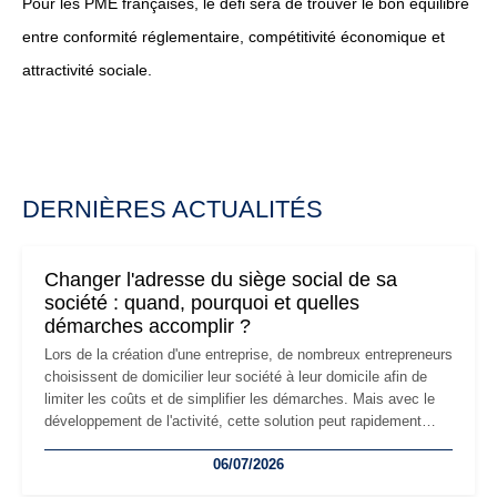
Pour les PME françaises, le défi sera de trouver le bon équilibre
entre conformité réglementaire, compétitivité économique et
attractivité sociale.
DERNIÈRES ACTUALITÉS
Changer l'adresse du siège social de sa
société : quand, pourquoi et quelles
démarches accomplir ?
Lors de la création d'une entreprise, de nombreux entrepreneurs
choisissent de domicilier leur société à leur domicile afin de
limiter les coûts et de simplifier les démarches. Mais avec le
développement de l'activité, cette solution peut rapidement
devenir inadaptée. Déménagement dans des locaux
06/07/2026
professionnels, recrutement, image de marque… Le
changement d'adresse du siège social répond souvent à une