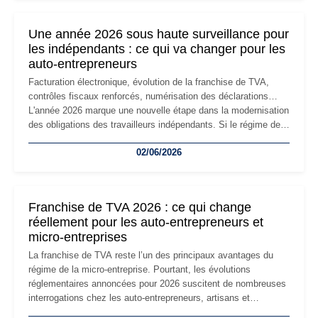
nouvelle étape de la vie de l'entreprise et implique plusieurs
formalités obligatoires.
Une année 2026 sous haute surveillance pour
les indépendants : ce qui va changer pour les
auto-entrepreneurs
Facturation électronique, évolution de la franchise de TVA,
contrôles fiscaux renforcés, numérisation des déclarations…
L'année 2026 marque une nouvelle étape dans la modernisation
des obligations des travailleurs indépendants. Si le régime de
la micro-entreprise conserve sa simplicité et son attractivité,
02/06/2026
les auto-entrepreneurs devront s'adapter à un environnement
réglementaire plus exigeant. Décryptage des principaux
changements et des précautions à prendre pour éviter les
mauvaises surprises.
Franchise de TVA 2026 : ce qui change
réellement pour les auto-entrepreneurs et
micro-entreprises
La franchise de TVA reste l’un des principaux avantages du
régime de la micro-entreprise. Pourtant, les évolutions
réglementaires annoncées pour 2026 suscitent de nombreuses
interrogations chez les auto-entrepreneurs, artisans et
freelances. Seuils de chiffre d’affaires, obligations déclaratives,