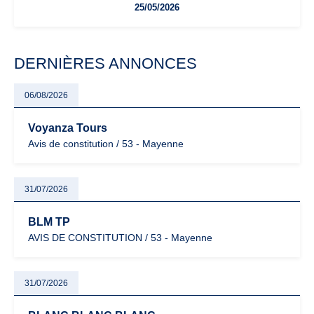
25/05/2026
facturation ou risque de bascule vers la TVA : les règles
évoluent dans un contexte de contrôle renforcé et de
modernisation fiscale qui oblige les indépendants à rester
particulièrement vigilants.
DERNIÈRES ANNONCES
06/08/2026
Voyanza Tours
Avis de constitution / 53 - Mayenne
31/07/2026
BLM TP
AVIS DE CONSTITUTION / 53 - Mayenne
31/07/2026