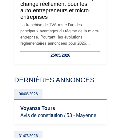
change réellement pour les
principaux changements et des précautions
auto-entrepreneurs et micro-
à prendre pour éviter les mauvaises
entreprises
surprises.
La franchise de TVA reste l’un des
principaux avantages du régime de la micro-
entreprise. Pourtant, les évolutions
réglementaires annoncées pour 2026
suscitent de nombreuses interrogations chez
25/05/2026
les auto-entrepreneurs, artisans et
freelances. Seuils de chiffre d’affaires,
obligations déclaratives, facturation ou
risque de bascule vers la TVA : les règles
DERNIÈRES ANNONCES
évoluent dans un contexte de contrôle
renforcé et de modernisation fiscale qui
oblige les indépendants à rester
06/08/2026
particulièrement vigilants.
Voyanza Tours
Avis de constitution / 53 - Mayenne
31/07/2026