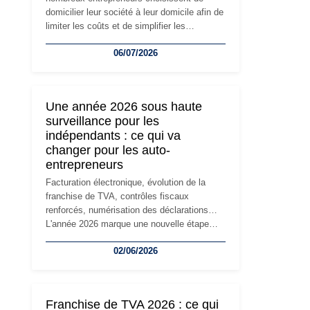
domicilier leur société à leur domicile afin de
limiter les coûts et de simplifier les
démarches. Mais avec le développement de
06/07/2026
l'activité, cette solution peut rapidement
devenir inadaptée. Déménagement dans des
locaux professionnels, recrutement, image
de marque… Le changement d'adresse du
Une année 2026 sous haute
siège social répond souvent à une nouvelle
surveillance pour les
étape de la vie de l'entreprise et implique
indépendants : ce qui va
plusieurs formalités obligatoires.
changer pour les auto-
entrepreneurs
Facturation électronique, évolution de la
franchise de TVA, contrôles fiscaux
renforcés, numérisation des déclarations…
L'année 2026 marque une nouvelle étape
dans la modernisation des obligations des
02/06/2026
travailleurs indépendants. Si le régime de la
micro-entreprise conserve sa simplicité et
son attractivité, les auto-entrepreneurs
devront s'adapter à un environnement
Franchise de TVA 2026 : ce qui
réglementaire plus exigeant. Décryptage des