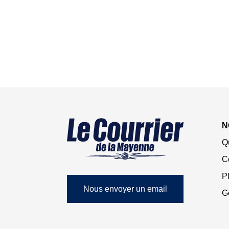
N
Q
C
Pl
Nous envoyer un email
G