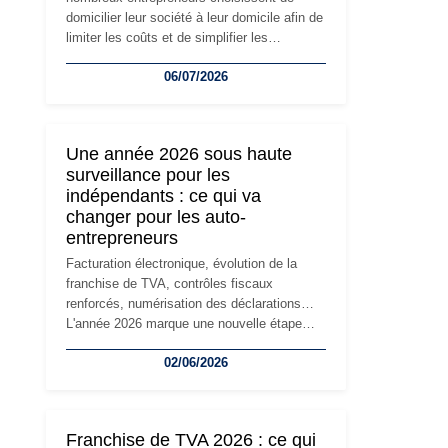
domicilier leur société à leur domicile afin de
limiter les coûts et de simplifier les
démarches. Mais avec le développement de
06/07/2026
l'activité, cette solution peut rapidement
devenir inadaptée. Déménagement dans des
locaux professionnels, recrutement, image
de marque… Le changement d'adresse du
Une année 2026 sous haute
siège social répond souvent à une nouvelle
surveillance pour les
étape de la vie de l'entreprise et implique
indépendants : ce qui va
plusieurs formalités obligatoires.
changer pour les auto-
entrepreneurs
Facturation électronique, évolution de la
franchise de TVA, contrôles fiscaux
renforcés, numérisation des déclarations…
L'année 2026 marque une nouvelle étape
dans la modernisation des obligations des
02/06/2026
travailleurs indépendants. Si le régime de la
micro-entreprise conserve sa simplicité et
son attractivité, les auto-entrepreneurs
devront s'adapter à un environnement
Franchise de TVA 2026 : ce qui
réglementaire plus exigeant. Décryptage des