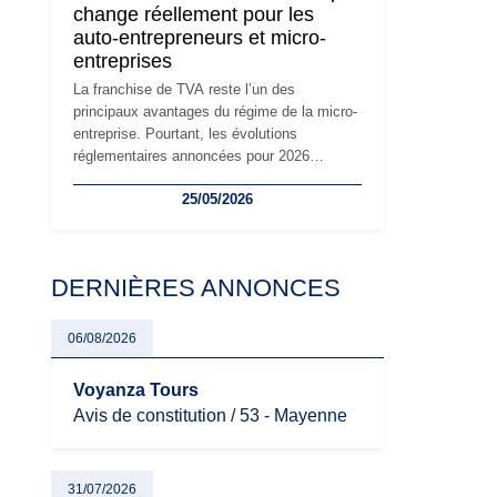
change réellement pour les
principaux changements et des précautions
auto-entrepreneurs et micro-
à prendre pour éviter les mauvaises
entreprises
surprises.
La franchise de TVA reste l’un des
principaux avantages du régime de la micro-
entreprise. Pourtant, les évolutions
réglementaires annoncées pour 2026
suscitent de nombreuses interrogations chez
25/05/2026
les auto-entrepreneurs, artisans et
freelances. Seuils de chiffre d’affaires,
obligations déclaratives, facturation ou
risque de bascule vers la TVA : les règles
DERNIÈRES ANNONCES
évoluent dans un contexte de contrôle
renforcé et de modernisation fiscale qui
oblige les indépendants à rester
06/08/2026
particulièrement vigilants.
Voyanza Tours
Avis de constitution / 53 - Mayenne
31/07/2026