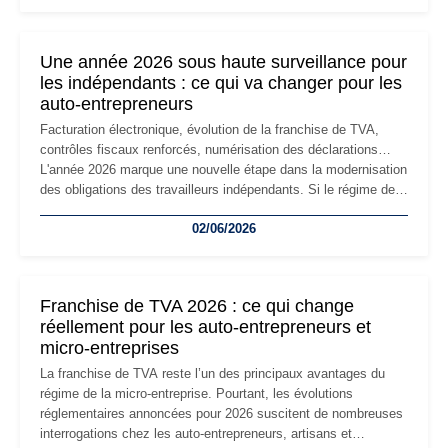
changement d'adresse du siège social répond souvent à une
nouvelle étape de la vie de l'entreprise et implique plusieurs
formalités obligatoires.
Une année 2026 sous haute surveillance pour
les indépendants : ce qui va changer pour les
auto-entrepreneurs
Facturation électronique, évolution de la franchise de TVA,
contrôles fiscaux renforcés, numérisation des déclarations…
L'année 2026 marque une nouvelle étape dans la modernisation
des obligations des travailleurs indépendants. Si le régime de
la micro-entreprise conserve sa simplicité et son attractivité,
02/06/2026
les auto-entrepreneurs devront s'adapter à un environnement
réglementaire plus exigeant. Décryptage des principaux
changements et des précautions à prendre pour éviter les
mauvaises surprises.
Franchise de TVA 2026 : ce qui change
réellement pour les auto-entrepreneurs et
micro-entreprises
La franchise de TVA reste l’un des principaux avantages du
régime de la micro-entreprise. Pourtant, les évolutions
réglementaires annoncées pour 2026 suscitent de nombreuses
interrogations chez les auto-entrepreneurs, artisans et