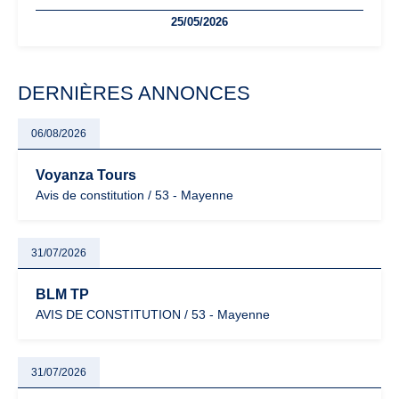
freelances. Seuils de chiffre d’affaires, obligations déclaratives,
25/05/2026
facturation ou risque de bascule vers la TVA : les règles
évoluent dans un contexte de contrôle renforcé et de
modernisation fiscale qui oblige les indépendants à rester
particulièrement vigilants.
DERNIÈRES ANNONCES
06/08/2026
Voyanza Tours
Avis de constitution / 53 - Mayenne
31/07/2026
BLM TP
AVIS DE CONSTITUTION / 53 - Mayenne
31/07/2026