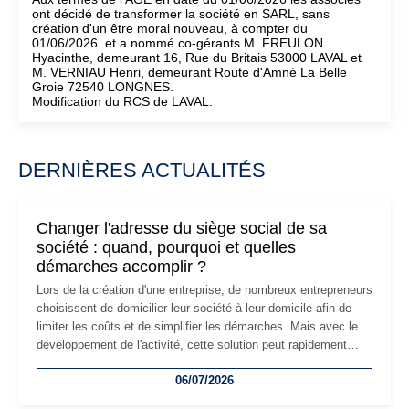
ont décidé de transformer la société en SARL, sans
création d'un être moral nouveau, à compter du
01/06/2026. et a nommé co-gérants M. FREULON
Hyacinthe, demeurant 16, Rue du Britais 53000 LAVAL et
M. VERNIAU Henri, demeurant Route d'Amné La Belle
Groie 72540 LONGNES.
Modification du RCS de LAVAL.
DERNIÈRES ACTUALITÉS
Changer l'adresse du siège social de sa
société : quand, pourquoi et quelles
démarches accomplir ?
Lors de la création d'une entreprise, de nombreux entrepreneurs
choisissent de domicilier leur société à leur domicile afin de
limiter les coûts et de simplifier les démarches. Mais avec le
développement de l'activité, cette solution peut rapidement
devenir inadaptée. Déménagement dans des locaux
06/07/2026
professionnels, recrutement, image de marque… Le
changement d'adresse du siège social répond souvent à une