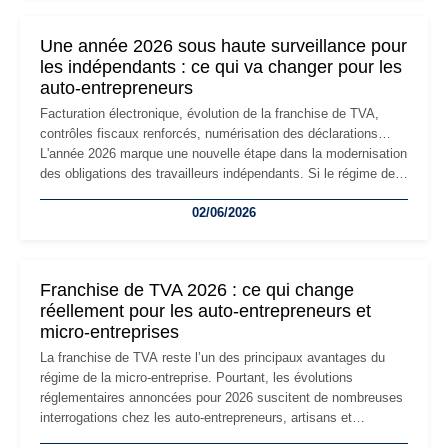
nouvelle étape de la vie de l'entreprise et implique plusieurs
formalités obligatoires.
Une année 2026 sous haute surveillance pour
les indépendants : ce qui va changer pour les
auto-entrepreneurs
Facturation électronique, évolution de la franchise de TVA,
contrôles fiscaux renforcés, numérisation des déclarations…
L'année 2026 marque une nouvelle étape dans la modernisation
des obligations des travailleurs indépendants. Si le régime de
la micro-entreprise conserve sa simplicité et son attractivité,
02/06/2026
les auto-entrepreneurs devront s'adapter à un environnement
réglementaire plus exigeant. Décryptage des principaux
changements et des précautions à prendre pour éviter les
mauvaises surprises.
Franchise de TVA 2026 : ce qui change
réellement pour les auto-entrepreneurs et
micro-entreprises
La franchise de TVA reste l’un des principaux avantages du
régime de la micro-entreprise. Pourtant, les évolutions
réglementaires annoncées pour 2026 suscitent de nombreuses
interrogations chez les auto-entrepreneurs, artisans et
freelances. Seuils de chiffre d’affaires, obligations déclaratives,