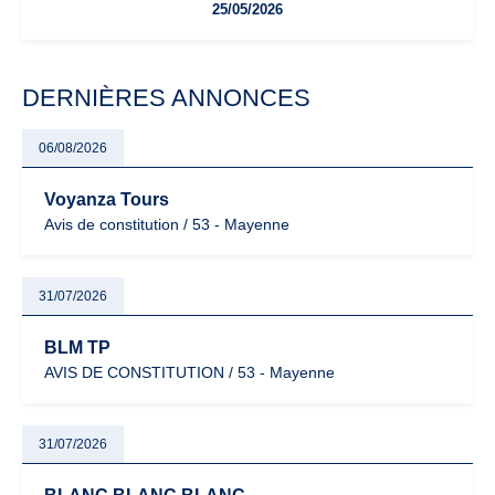
25/05/2026
facturation ou risque de bascule vers la TVA : les règles
évoluent dans un contexte de contrôle renforcé et de
modernisation fiscale qui oblige les indépendants à rester
particulièrement vigilants.
DERNIÈRES ANNONCES
06/08/2026
Voyanza Tours
Avis de constitution / 53 - Mayenne
31/07/2026
BLM TP
AVIS DE CONSTITUTION / 53 - Mayenne
31/07/2026