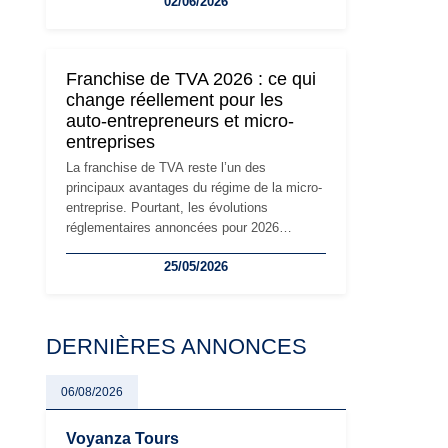
02/06/2026
travailleurs indépendants. Si le régime de la
micro-entreprise conserve sa simplicité et
son attractivité, les auto-entrepreneurs
devront s'adapter à un environnement
Franchise de TVA 2026 : ce qui
réglementaire plus exigeant. Décryptage des
change réellement pour les
principaux changements et des précautions
auto-entrepreneurs et micro-
à prendre pour éviter les mauvaises
entreprises
surprises.
La franchise de TVA reste l’un des
principaux avantages du régime de la micro-
entreprise. Pourtant, les évolutions
réglementaires annoncées pour 2026
suscitent de nombreuses interrogations chez
25/05/2026
les auto-entrepreneurs, artisans et
freelances. Seuils de chiffre d’affaires,
obligations déclaratives, facturation ou
risque de bascule vers la TVA : les règles
DERNIÈRES ANNONCES
évoluent dans un contexte de contrôle
renforcé et de modernisation fiscale qui
oblige les indépendants à rester
06/08/2026
particulièrement vigilants.
Voyanza Tours