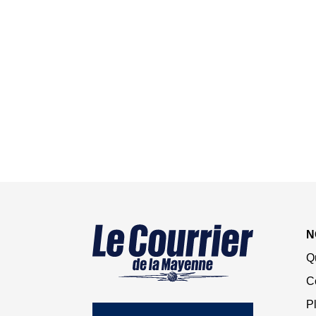
N
Q
C
Pl