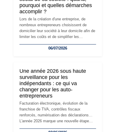
pourquoi et quelles démarches
accomplir ?
Lors de la création d'une entreprise, de
nombreux entrepreneurs choisissent de
domicilier leur société à leur domicile afin de
limiter les coûts et de simplifier les
démarches. Mais avec le développement de
06/07/2026
l'activité, cette solution peut rapidement
devenir inadaptée. Déménagement dans des
locaux professionnels, recrutement, image
de marque… Le changement d'adresse du
Une année 2026 sous haute
siège social répond souvent à une nouvelle
surveillance pour les
étape de la vie de l'entreprise et implique
indépendants : ce qui va
plusieurs formalités obligatoires.
changer pour les auto-
entrepreneurs
Facturation électronique, évolution de la
franchise de TVA, contrôles fiscaux
renforcés, numérisation des déclarations…
L'année 2026 marque une nouvelle étape
dans la modernisation des obligations des