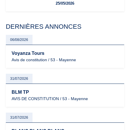
25/05/2026
facturation ou risque de bascule vers la TVA : les règles
évoluent dans un contexte de contrôle renforcé et de
modernisation fiscale qui oblige les indépendants à rester
particulièrement vigilants.
DERNIÈRES ANNONCES
06/08/2026
Voyanza Tours
Avis de constitution / 53 - Mayenne
31/07/2026
BLM TP
AVIS DE CONSTITUTION / 53 - Mayenne
31/07/2026