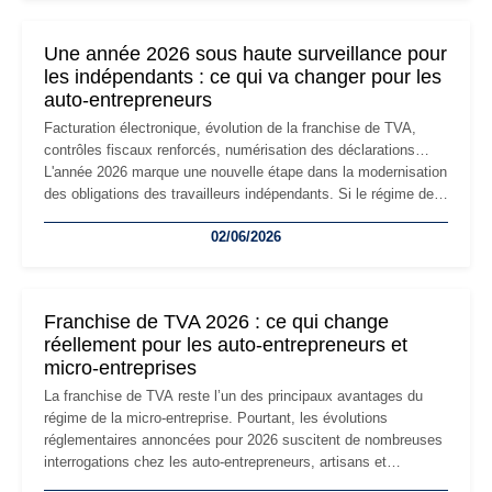
nouvelle étape de la vie de l'entreprise et implique plusieurs
formalités obligatoires.
Une année 2026 sous haute surveillance pour
les indépendants : ce qui va changer pour les
auto-entrepreneurs
Facturation électronique, évolution de la franchise de TVA,
contrôles fiscaux renforcés, numérisation des déclarations…
L'année 2026 marque une nouvelle étape dans la modernisation
des obligations des travailleurs indépendants. Si le régime de
la micro-entreprise conserve sa simplicité et son attractivité,
02/06/2026
les auto-entrepreneurs devront s'adapter à un environnement
réglementaire plus exigeant. Décryptage des principaux
changements et des précautions à prendre pour éviter les
mauvaises surprises.
Franchise de TVA 2026 : ce qui change
réellement pour les auto-entrepreneurs et
micro-entreprises
La franchise de TVA reste l’un des principaux avantages du
régime de la micro-entreprise. Pourtant, les évolutions
réglementaires annoncées pour 2026 suscitent de nombreuses
interrogations chez les auto-entrepreneurs, artisans et
freelances. Seuils de chiffre d’affaires, obligations déclaratives,