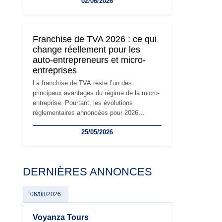
02/06/2026
travailleurs indépendants. Si le régime de la
micro-entreprise conserve sa simplicité et
son attractivité, les auto-entrepreneurs
devront s'adapter à un environnement
Franchise de TVA 2026 : ce qui
réglementaire plus exigeant. Décryptage des
change réellement pour les
principaux changements et des précautions
auto-entrepreneurs et micro-
à prendre pour éviter les mauvaises
entreprises
surprises.
La franchise de TVA reste l’un des
principaux avantages du régime de la micro-
entreprise. Pourtant, les évolutions
réglementaires annoncées pour 2026
suscitent de nombreuses interrogations chez
25/05/2026
les auto-entrepreneurs, artisans et
freelances. Seuils de chiffre d’affaires,
obligations déclaratives, facturation ou
risque de bascule vers la TVA : les règles
DERNIÈRES ANNONCES
évoluent dans un contexte de contrôle
renforcé et de modernisation fiscale qui
oblige les indépendants à rester
06/08/2026
particulièrement vigilants.
Voyanza Tours