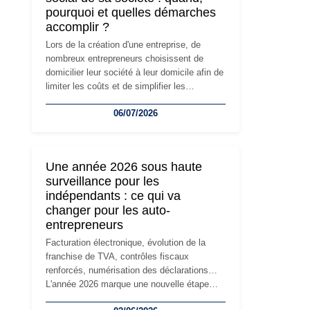
pourquoi et quelles démarches
accomplir ?
Lors de la création d'une entreprise, de
nombreux entrepreneurs choisissent de
domicilier leur société à leur domicile afin de
limiter les coûts et de simplifier les
démarches. Mais avec le développement de
06/07/2026
l'activité, cette solution peut rapidement
devenir inadaptée. Déménagement dans des
locaux professionnels, recrutement, image
de marque… Le changement d'adresse du
Une année 2026 sous haute
siège social répond souvent à une nouvelle
surveillance pour les
étape de la vie de l'entreprise et implique
indépendants : ce qui va
plusieurs formalités obligatoires.
changer pour les auto-
entrepreneurs
Facturation électronique, évolution de la
franchise de TVA, contrôles fiscaux
renforcés, numérisation des déclarations…
L'année 2026 marque une nouvelle étape
dans la modernisation des obligations des