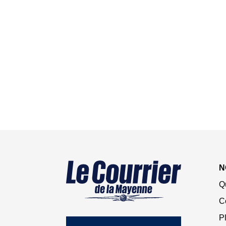
N
Q
C
Pl