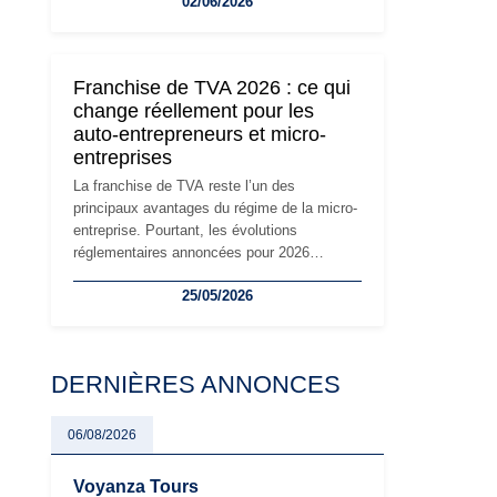
02/06/2026
travailleurs indépendants. Si le régime de la
micro-entreprise conserve sa simplicité et
son attractivité, les auto-entrepreneurs
devront s'adapter à un environnement
Franchise de TVA 2026 : ce qui
réglementaire plus exigeant. Décryptage des
change réellement pour les
principaux changements et des précautions
auto-entrepreneurs et micro-
à prendre pour éviter les mauvaises
entreprises
surprises.
La franchise de TVA reste l’un des
principaux avantages du régime de la micro-
entreprise. Pourtant, les évolutions
réglementaires annoncées pour 2026
suscitent de nombreuses interrogations chez
25/05/2026
les auto-entrepreneurs, artisans et
freelances. Seuils de chiffre d’affaires,
obligations déclaratives, facturation ou
risque de bascule vers la TVA : les règles
DERNIÈRES ANNONCES
évoluent dans un contexte de contrôle
renforcé et de modernisation fiscale qui
oblige les indépendants à rester
06/08/2026
particulièrement vigilants.
Voyanza Tours