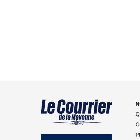
N
Q
C
Pl