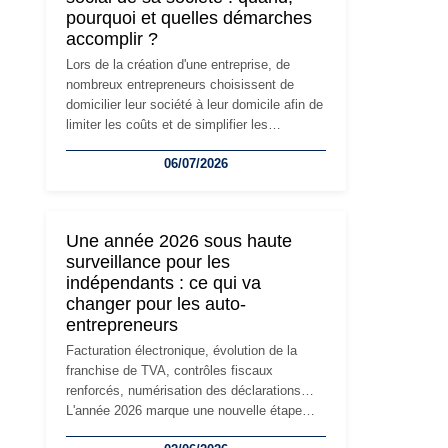
pourquoi et quelles démarches
accomplir ?
Lors de la création d'une entreprise, de
nombreux entrepreneurs choisissent de
domicilier leur société à leur domicile afin de
limiter les coûts et de simplifier les
démarches. Mais avec le développement de
06/07/2026
l'activité, cette solution peut rapidement
devenir inadaptée. Déménagement dans des
locaux professionnels, recrutement, image
de marque… Le changement d'adresse du
Une année 2026 sous haute
siège social répond souvent à une nouvelle
surveillance pour les
étape de la vie de l'entreprise et implique
indépendants : ce qui va
plusieurs formalités obligatoires.
changer pour les auto-
entrepreneurs
Facturation électronique, évolution de la
franchise de TVA, contrôles fiscaux
renforcés, numérisation des déclarations…
L'année 2026 marque une nouvelle étape
dans la modernisation des obligations des