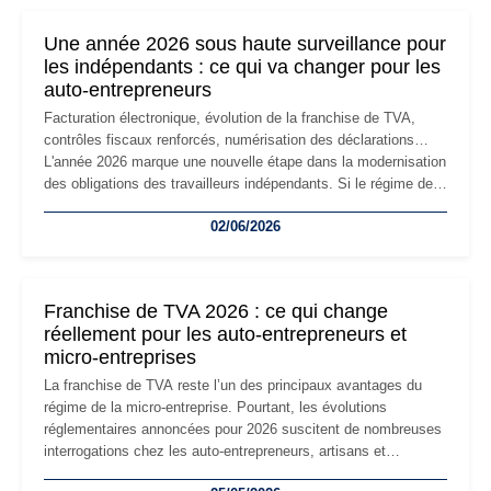
nouvelle étape de la vie de l'entreprise et implique plusieurs
formalités obligatoires.
Une année 2026 sous haute surveillance pour
les indépendants : ce qui va changer pour les
auto-entrepreneurs
Facturation électronique, évolution de la franchise de TVA,
contrôles fiscaux renforcés, numérisation des déclarations…
L'année 2026 marque une nouvelle étape dans la modernisation
des obligations des travailleurs indépendants. Si le régime de
la micro-entreprise conserve sa simplicité et son attractivité,
02/06/2026
les auto-entrepreneurs devront s'adapter à un environnement
réglementaire plus exigeant. Décryptage des principaux
changements et des précautions à prendre pour éviter les
mauvaises surprises.
Franchise de TVA 2026 : ce qui change
réellement pour les auto-entrepreneurs et
micro-entreprises
La franchise de TVA reste l’un des principaux avantages du
régime de la micro-entreprise. Pourtant, les évolutions
réglementaires annoncées pour 2026 suscitent de nombreuses
interrogations chez les auto-entrepreneurs, artisans et
freelances. Seuils de chiffre d’affaires, obligations déclaratives,