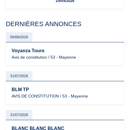
25/05/2026
facturation ou risque de bascule vers la TVA : les règles
évoluent dans un contexte de contrôle renforcé et de
modernisation fiscale qui oblige les indépendants à rester
particulièrement vigilants.
DERNIÈRES ANNONCES
06/08/2026
Voyanza Tours
Avis de constitution / 53 - Mayenne
31/07/2026
BLM TP
AVIS DE CONSTITUTION / 53 - Mayenne
31/07/2026
BLANC BLANC BLANC