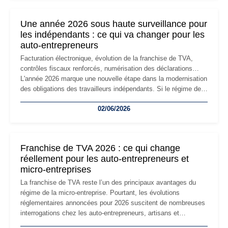
nouvelle étape de la vie de l'entreprise et implique plusieurs
formalités obligatoires.
Une année 2026 sous haute surveillance pour
les indépendants : ce qui va changer pour les
auto-entrepreneurs
Facturation électronique, évolution de la franchise de TVA,
contrôles fiscaux renforcés, numérisation des déclarations…
L'année 2026 marque une nouvelle étape dans la modernisation
des obligations des travailleurs indépendants. Si le régime de
la micro-entreprise conserve sa simplicité et son attractivité,
02/06/2026
les auto-entrepreneurs devront s'adapter à un environnement
réglementaire plus exigeant. Décryptage des principaux
changements et des précautions à prendre pour éviter les
mauvaises surprises.
Franchise de TVA 2026 : ce qui change
réellement pour les auto-entrepreneurs et
micro-entreprises
La franchise de TVA reste l’un des principaux avantages du
régime de la micro-entreprise. Pourtant, les évolutions
réglementaires annoncées pour 2026 suscitent de nombreuses
interrogations chez les auto-entrepreneurs, artisans et
freelances. Seuils de chiffre d’affaires, obligations déclaratives,