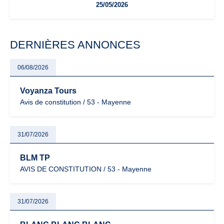
25/05/2026
facturation ou risque de bascule vers la TVA : les règles
évoluent dans un contexte de contrôle renforcé et de
modernisation fiscale qui oblige les indépendants à rester
particulièrement vigilants.
DERNIÈRES ANNONCES
06/08/2026
Voyanza Tours
Avis de constitution / 53 - Mayenne
31/07/2026
BLM TP
AVIS DE CONSTITUTION / 53 - Mayenne
31/07/2026