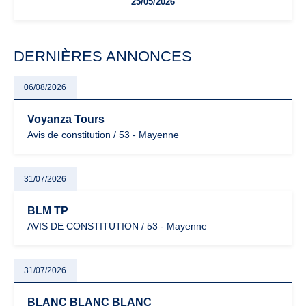
25/05/2026
facturation ou risque de bascule vers la TVA : les règles
évoluent dans un contexte de contrôle renforcé et de
modernisation fiscale qui oblige les indépendants à rester
particulièrement vigilants.
DERNIÈRES ANNONCES
06/08/2026
Voyanza Tours
Avis de constitution / 53 - Mayenne
31/07/2026
BLM TP
AVIS DE CONSTITUTION / 53 - Mayenne
31/07/2026
BLANC BLANC BLANC