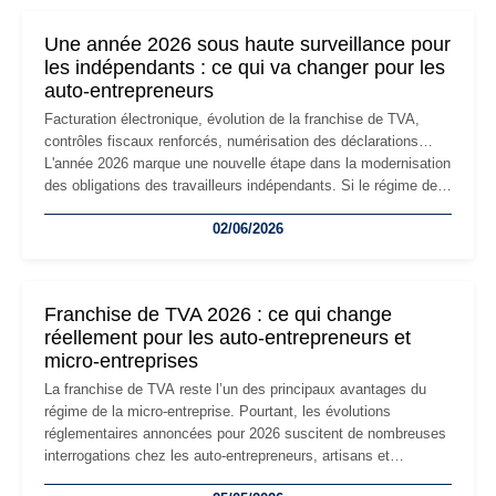
nouvelle étape de la vie de l'entreprise et implique plusieurs
formalités obligatoires.
Une année 2026 sous haute surveillance pour
les indépendants : ce qui va changer pour les
auto-entrepreneurs
Facturation électronique, évolution de la franchise de TVA,
contrôles fiscaux renforcés, numérisation des déclarations…
L'année 2026 marque une nouvelle étape dans la modernisation
des obligations des travailleurs indépendants. Si le régime de
la micro-entreprise conserve sa simplicité et son attractivité,
02/06/2026
les auto-entrepreneurs devront s'adapter à un environnement
réglementaire plus exigeant. Décryptage des principaux
changements et des précautions à prendre pour éviter les
mauvaises surprises.
Franchise de TVA 2026 : ce qui change
réellement pour les auto-entrepreneurs et
micro-entreprises
La franchise de TVA reste l’un des principaux avantages du
régime de la micro-entreprise. Pourtant, les évolutions
réglementaires annoncées pour 2026 suscitent de nombreuses
interrogations chez les auto-entrepreneurs, artisans et
freelances. Seuils de chiffre d’affaires, obligations déclaratives,