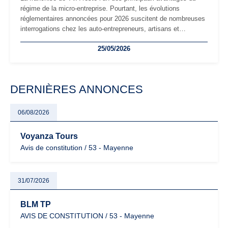
régime de la micro-entreprise. Pourtant, les évolutions
réglementaires annoncées pour 2026 suscitent de nombreuses
interrogations chez les auto-entrepreneurs, artisans et
freelances. Seuils de chiffre d’affaires, obligations déclaratives,
25/05/2026
facturation ou risque de bascule vers la TVA : les règles
évoluent dans un contexte de contrôle renforcé et de
modernisation fiscale qui oblige les indépendants à rester
particulièrement vigilants.
DERNIÈRES ANNONCES
06/08/2026
Voyanza Tours
Avis de constitution / 53 - Mayenne
31/07/2026
BLM TP
AVIS DE CONSTITUTION / 53 - Mayenne