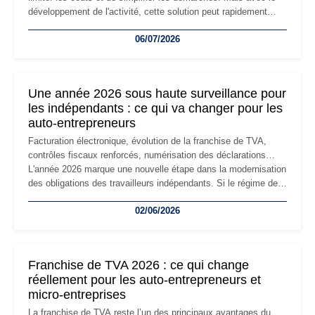
développement de l'activité, cette solution peut rapidement
devenir inadaptée. Déménagement dans des locaux
06/07/2026
professionnels, recrutement, image de marque… Le
changement d'adresse du siège social répond souvent à une
nouvelle étape de la vie de l'entreprise et implique plusieurs
formalités obligatoires.
Une année 2026 sous haute surveillance pour
les indépendants : ce qui va changer pour les
auto-entrepreneurs
Facturation électronique, évolution de la franchise de TVA,
contrôles fiscaux renforcés, numérisation des déclarations…
L'année 2026 marque une nouvelle étape dans la modernisation
des obligations des travailleurs indépendants. Si le régime de
la micro-entreprise conserve sa simplicité et son attractivité,
02/06/2026
les auto-entrepreneurs devront s'adapter à un environnement
réglementaire plus exigeant. Décryptage des principaux
changements et des précautions à prendre pour éviter les
mauvaises surprises.
Franchise de TVA 2026 : ce qui change
réellement pour les auto-entrepreneurs et
micro-entreprises
La franchise de TVA reste l’un des principaux avantages du