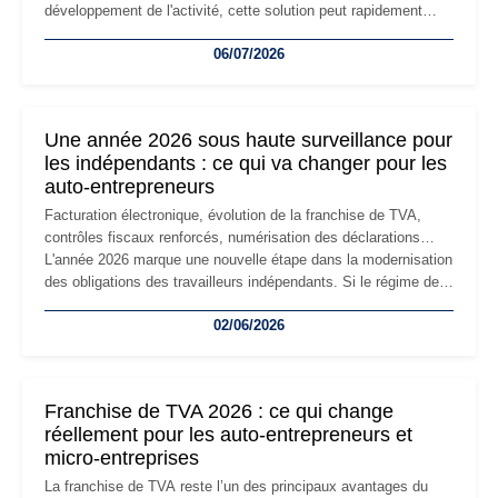
développement de l'activité, cette solution peut rapidement
devenir inadaptée. Déménagement dans des locaux
06/07/2026
professionnels, recrutement, image de marque… Le
changement d'adresse du siège social répond souvent à une
nouvelle étape de la vie de l'entreprise et implique plusieurs
formalités obligatoires.
Une année 2026 sous haute surveillance pour
les indépendants : ce qui va changer pour les
auto-entrepreneurs
Facturation électronique, évolution de la franchise de TVA,
contrôles fiscaux renforcés, numérisation des déclarations…
L'année 2026 marque une nouvelle étape dans la modernisation
des obligations des travailleurs indépendants. Si le régime de
la micro-entreprise conserve sa simplicité et son attractivité,
02/06/2026
les auto-entrepreneurs devront s'adapter à un environnement
réglementaire plus exigeant. Décryptage des principaux
changements et des précautions à prendre pour éviter les
mauvaises surprises.
Franchise de TVA 2026 : ce qui change
réellement pour les auto-entrepreneurs et
micro-entreprises
La franchise de TVA reste l’un des principaux avantages du