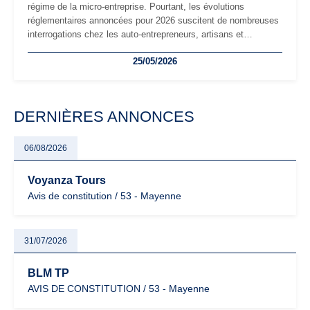
régime de la micro-entreprise. Pourtant, les évolutions
réglementaires annoncées pour 2026 suscitent de nombreuses
interrogations chez les auto-entrepreneurs, artisans et
freelances. Seuils de chiffre d’affaires, obligations déclaratives,
25/05/2026
facturation ou risque de bascule vers la TVA : les règles
évoluent dans un contexte de contrôle renforcé et de
modernisation fiscale qui oblige les indépendants à rester
particulièrement vigilants.
DERNIÈRES ANNONCES
06/08/2026
Voyanza Tours
Avis de constitution / 53 - Mayenne
31/07/2026
BLM TP
AVIS DE CONSTITUTION / 53 - Mayenne