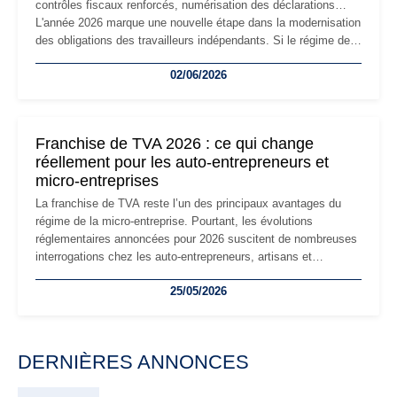
contrôles fiscaux renforcés, numérisation des déclarations…
L'année 2026 marque une nouvelle étape dans la modernisation
des obligations des travailleurs indépendants. Si le régime de
la micro-entreprise conserve sa simplicité et son attractivité,
02/06/2026
les auto-entrepreneurs devront s'adapter à un environnement
réglementaire plus exigeant. Décryptage des principaux
changements et des précautions à prendre pour éviter les
mauvaises surprises.
Franchise de TVA 2026 : ce qui change
réellement pour les auto-entrepreneurs et
micro-entreprises
La franchise de TVA reste l’un des principaux avantages du
régime de la micro-entreprise. Pourtant, les évolutions
réglementaires annoncées pour 2026 suscitent de nombreuses
interrogations chez les auto-entrepreneurs, artisans et
freelances. Seuils de chiffre d’affaires, obligations déclaratives,
25/05/2026
facturation ou risque de bascule vers la TVA : les règles
évoluent dans un contexte de contrôle renforcé et de
modernisation fiscale qui oblige les indépendants à rester
particulièrement vigilants.
DERNIÈRES ANNONCES