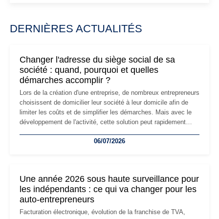
DERNIÈRES ACTUALITÉS
Changer l'adresse du siège social de sa
société : quand, pourquoi et quelles
démarches accomplir ?
Lors de la création d'une entreprise, de nombreux entrepreneurs
choisissent de domicilier leur société à leur domicile afin de
limiter les coûts et de simplifier les démarches. Mais avec le
développement de l'activité, cette solution peut rapidement
devenir inadaptée. Déménagement dans des locaux
06/07/2026
professionnels, recrutement, image de marque… Le
changement d'adresse du siège social répond souvent à une
nouvelle étape de la vie de l'entreprise et implique plusieurs
formalités obligatoires.
Une année 2026 sous haute surveillance pour
les indépendants : ce qui va changer pour les
auto-entrepreneurs
Facturation électronique, évolution de la franchise de TVA,