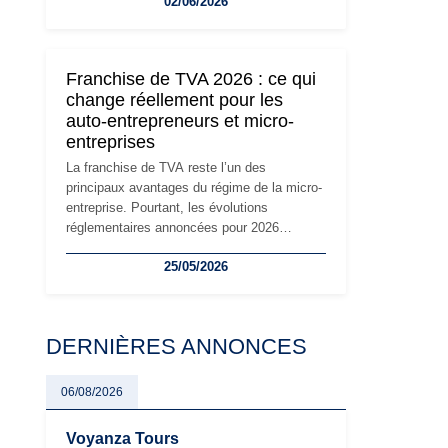
02/06/2026
travailleurs indépendants. Si le régime de la
micro-entreprise conserve sa simplicité et
son attractivité, les auto-entrepreneurs
devront s'adapter à un environnement
Franchise de TVA 2026 : ce qui
réglementaire plus exigeant. Décryptage des
change réellement pour les
principaux changements et des précautions
auto-entrepreneurs et micro-
à prendre pour éviter les mauvaises
entreprises
surprises.
La franchise de TVA reste l’un des
principaux avantages du régime de la micro-
entreprise. Pourtant, les évolutions
réglementaires annoncées pour 2026
suscitent de nombreuses interrogations chez
25/05/2026
les auto-entrepreneurs, artisans et
freelances. Seuils de chiffre d’affaires,
obligations déclaratives, facturation ou
risque de bascule vers la TVA : les règles
DERNIÈRES ANNONCES
évoluent dans un contexte de contrôle
renforcé et de modernisation fiscale qui
oblige les indépendants à rester
06/08/2026
particulièrement vigilants.
Voyanza Tours