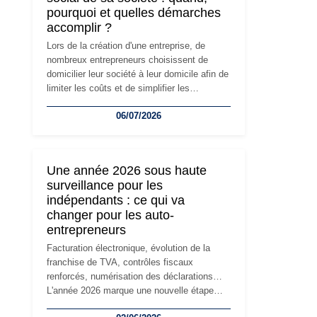
pourquoi et quelles démarches
accomplir ?
Lors de la création d'une entreprise, de
nombreux entrepreneurs choisissent de
domicilier leur société à leur domicile afin de
limiter les coûts et de simplifier les
démarches. Mais avec le développement de
06/07/2026
l'activité, cette solution peut rapidement
devenir inadaptée. Déménagement dans des
locaux professionnels, recrutement, image
de marque… Le changement d'adresse du
Une année 2026 sous haute
siège social répond souvent à une nouvelle
surveillance pour les
étape de la vie de l'entreprise et implique
indépendants : ce qui va
plusieurs formalités obligatoires.
changer pour les auto-
entrepreneurs
Facturation électronique, évolution de la
franchise de TVA, contrôles fiscaux
renforcés, numérisation des déclarations…
L'année 2026 marque une nouvelle étape
dans la modernisation des obligations des