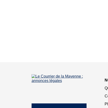
N
Q
C
Pl