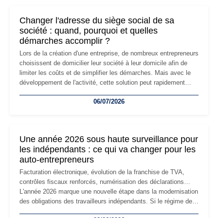
Changer l'adresse du siège social de sa
société : quand, pourquoi et quelles
démarches accomplir ?
Lors de la création d'une entreprise, de nombreux entrepreneurs
choisissent de domicilier leur société à leur domicile afin de
limiter les coûts et de simplifier les démarches. Mais avec le
développement de l'activité, cette solution peut rapidement
devenir inadaptée. Déménagement dans des locaux
06/07/2026
professionnels, recrutement, image de marque… Le
changement d'adresse du siège social répond souvent à une
nouvelle étape de la vie de l'entreprise et implique plusieurs
formalités obligatoires.
Une année 2026 sous haute surveillance pour
les indépendants : ce qui va changer pour les
auto-entrepreneurs
Facturation électronique, évolution de la franchise de TVA,
contrôles fiscaux renforcés, numérisation des déclarations…
L'année 2026 marque une nouvelle étape dans la modernisation
des obligations des travailleurs indépendants. Si le régime de
la micro-entreprise conserve sa simplicité et son attractivité,