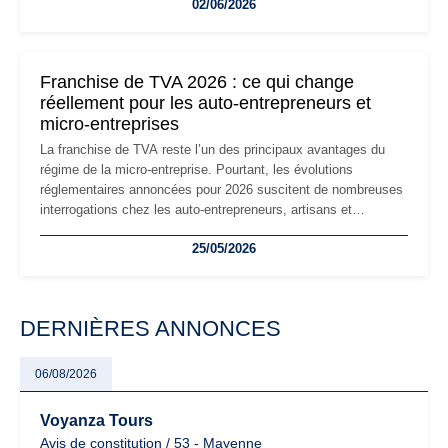
02/06/2026
les auto-entrepreneurs devront s'adapter à un environnement
réglementaire plus exigeant. Décryptage des principaux
changements et des précautions à prendre pour éviter les
mauvaises surprises.
Franchise de TVA 2026 : ce qui change
réellement pour les auto-entrepreneurs et
micro-entreprises
La franchise de TVA reste l’un des principaux avantages du
régime de la micro-entreprise. Pourtant, les évolutions
réglementaires annoncées pour 2026 suscitent de nombreuses
interrogations chez les auto-entrepreneurs, artisans et
freelances. Seuils de chiffre d’affaires, obligations déclaratives,
25/05/2026
facturation ou risque de bascule vers la TVA : les règles
évoluent dans un contexte de contrôle renforcé et de
modernisation fiscale qui oblige les indépendants à rester
particulièrement vigilants.
DERNIÈRES ANNONCES
06/08/2026
Voyanza Tours
Avis de constitution / 53 - Mayenne