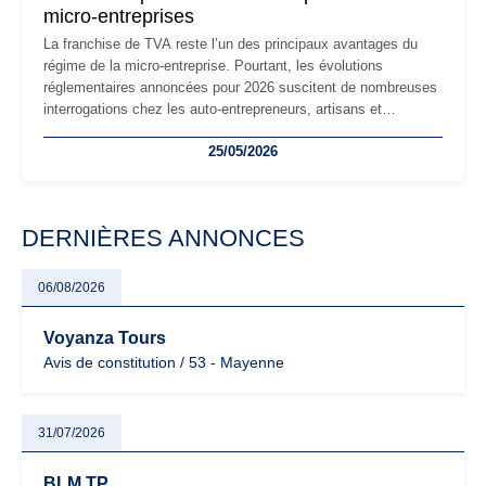
micro-entreprises
La franchise de TVA reste l’un des principaux avantages du
régime de la micro-entreprise. Pourtant, les évolutions
réglementaires annoncées pour 2026 suscitent de nombreuses
interrogations chez les auto-entrepreneurs, artisans et
freelances. Seuils de chiffre d’affaires, obligations déclaratives,
25/05/2026
facturation ou risque de bascule vers la TVA : les règles
évoluent dans un contexte de contrôle renforcé et de
modernisation fiscale qui oblige les indépendants à rester
particulièrement vigilants.
DERNIÈRES ANNONCES
06/08/2026
Voyanza Tours
Avis de constitution / 53 - Mayenne
31/07/2026
BLM TP