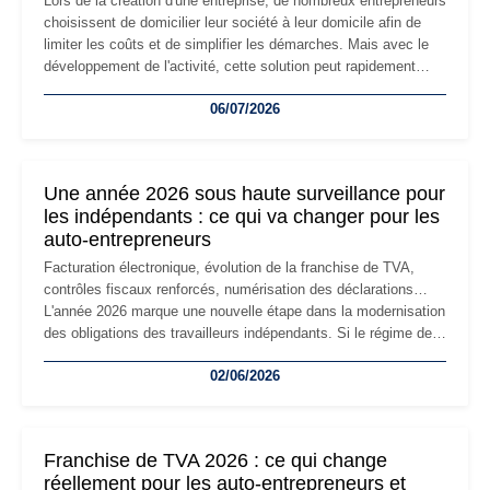
Lors de la création d'une entreprise, de nombreux entrepreneurs
choisissent de domicilier leur société à leur domicile afin de
limiter les coûts et de simplifier les démarches. Mais avec le
développement de l'activité, cette solution peut rapidement
devenir inadaptée. Déménagement dans des locaux
06/07/2026
professionnels, recrutement, image de marque… Le
changement d'adresse du siège social répond souvent à une
nouvelle étape de la vie de l'entreprise et implique plusieurs
formalités obligatoires.
Une année 2026 sous haute surveillance pour
les indépendants : ce qui va changer pour les
auto-entrepreneurs
Facturation électronique, évolution de la franchise de TVA,
contrôles fiscaux renforcés, numérisation des déclarations…
L'année 2026 marque une nouvelle étape dans la modernisation
des obligations des travailleurs indépendants. Si le régime de
la micro-entreprise conserve sa simplicité et son attractivité,
02/06/2026
les auto-entrepreneurs devront s'adapter à un environnement
réglementaire plus exigeant. Décryptage des principaux
changements et des précautions à prendre pour éviter les
mauvaises surprises.
Franchise de TVA 2026 : ce qui change
réellement pour les auto-entrepreneurs et