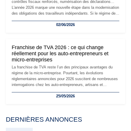
contrôles fiscaux renforcés, numérisation des déclarations…
L'année 2026 marque une nouvelle étape dans la modernisation
des obligations des travailleurs indépendants. Si le régime de
la micro-entreprise conserve sa simplicité et son attractivité,
02/06/2026
les auto-entrepreneurs devront s'adapter à un environnement
réglementaire plus exigeant. Décryptage des principaux
changements et des précautions à prendre pour éviter les
mauvaises surprises.
Franchise de TVA 2026 : ce qui change
réellement pour les auto-entrepreneurs et
micro-entreprises
La franchise de TVA reste l’un des principaux avantages du
régime de la micro-entreprise. Pourtant, les évolutions
réglementaires annoncées pour 2026 suscitent de nombreuses
interrogations chez les auto-entrepreneurs, artisans et
freelances. Seuils de chiffre d’affaires, obligations déclaratives,
25/05/2026
facturation ou risque de bascule vers la TVA : les règles
évoluent dans un contexte de contrôle renforcé et de
modernisation fiscale qui oblige les indépendants à rester
particulièrement vigilants.
DERNIÈRES ANNONCES