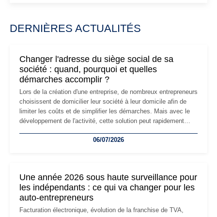
DERNIÈRES ACTUALITÉS
Changer l'adresse du siège social de sa
société : quand, pourquoi et quelles
démarches accomplir ?
Lors de la création d'une entreprise, de nombreux entrepreneurs
choisissent de domicilier leur société à leur domicile afin de
limiter les coûts et de simplifier les démarches. Mais avec le
développement de l'activité, cette solution peut rapidement
devenir inadaptée. Déménagement dans des locaux
06/07/2026
professionnels, recrutement, image de marque… Le
changement d'adresse du siège social répond souvent à une
nouvelle étape de la vie de l'entreprise et implique plusieurs
formalités obligatoires.
Une année 2026 sous haute surveillance pour
les indépendants : ce qui va changer pour les
auto-entrepreneurs
Facturation électronique, évolution de la franchise de TVA,