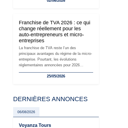
02/06/2026
travailleurs indépendants. Si le régime de la
micro-entreprise conserve sa simplicité et
son attractivité, les auto-entrepreneurs
devront s'adapter à un environnement
Franchise de TVA 2026 : ce qui
réglementaire plus exigeant. Décryptage des
change réellement pour les
principaux changements et des précautions
auto-entrepreneurs et micro-
à prendre pour éviter les mauvaises
entreprises
surprises.
La franchise de TVA reste l’un des
principaux avantages du régime de la micro-
entreprise. Pourtant, les évolutions
réglementaires annoncées pour 2026
suscitent de nombreuses interrogations chez
25/05/2026
les auto-entrepreneurs, artisans et
freelances. Seuils de chiffre d’affaires,
obligations déclaratives, facturation ou
risque de bascule vers la TVA : les règles
DERNIÈRES ANNONCES
évoluent dans un contexte de contrôle
renforcé et de modernisation fiscale qui
oblige les indépendants à rester
06/08/2026
particulièrement vigilants.
Voyanza Tours