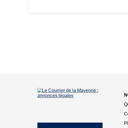
N
Q
C
Pl