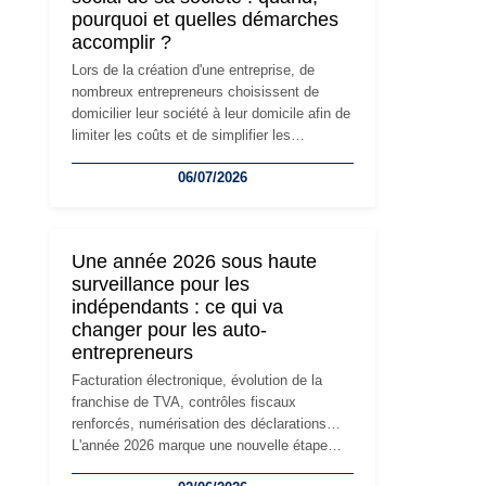
pourquoi et quelles démarches
accomplir ?
Lors de la création d'une entreprise, de
nombreux entrepreneurs choisissent de
domicilier leur société à leur domicile afin de
limiter les coûts et de simplifier les
démarches. Mais avec le développement de
06/07/2026
l'activité, cette solution peut rapidement
devenir inadaptée. Déménagement dans des
locaux professionnels, recrutement, image
de marque… Le changement d'adresse du
Une année 2026 sous haute
siège social répond souvent à une nouvelle
surveillance pour les
étape de la vie de l'entreprise et implique
indépendants : ce qui va
plusieurs formalités obligatoires.
changer pour les auto-
entrepreneurs
Facturation électronique, évolution de la
franchise de TVA, contrôles fiscaux
renforcés, numérisation des déclarations…
L'année 2026 marque une nouvelle étape
dans la modernisation des obligations des