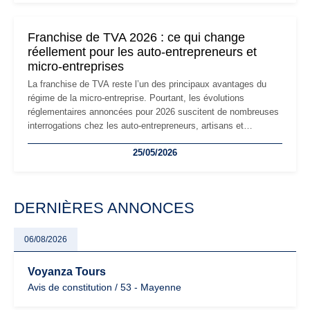
changements et des précautions à prendre pour éviter les
mauvaises surprises.
Franchise de TVA 2026 : ce qui change
réellement pour les auto-entrepreneurs et
micro-entreprises
La franchise de TVA reste l’un des principaux avantages du
régime de la micro-entreprise. Pourtant, les évolutions
réglementaires annoncées pour 2026 suscitent de nombreuses
interrogations chez les auto-entrepreneurs, artisans et
freelances. Seuils de chiffre d’affaires, obligations déclaratives,
25/05/2026
facturation ou risque de bascule vers la TVA : les règles
évoluent dans un contexte de contrôle renforcé et de
modernisation fiscale qui oblige les indépendants à rester
particulièrement vigilants.
DERNIÈRES ANNONCES
06/08/2026
Voyanza Tours
Avis de constitution / 53 - Mayenne