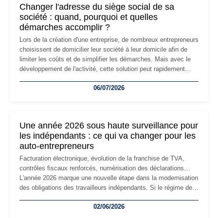
Changer l'adresse du siège social de sa
société : quand, pourquoi et quelles
démarches accomplir ?
Lors de la création d'une entreprise, de nombreux entrepreneurs
choisissent de domicilier leur société à leur domicile afin de
limiter les coûts et de simplifier les démarches. Mais avec le
développement de l'activité, cette solution peut rapidement
devenir inadaptée. Déménagement dans des locaux
06/07/2026
professionnels, recrutement, image de marque… Le
changement d'adresse du siège social répond souvent à une
nouvelle étape de la vie de l'entreprise et implique plusieurs
formalités obligatoires.
Une année 2026 sous haute surveillance pour
les indépendants : ce qui va changer pour les
auto-entrepreneurs
Facturation électronique, évolution de la franchise de TVA,
contrôles fiscaux renforcés, numérisation des déclarations…
L'année 2026 marque une nouvelle étape dans la modernisation
des obligations des travailleurs indépendants. Si le régime de
la micro-entreprise conserve sa simplicité et son attractivité,
02/06/2026
les auto-entrepreneurs devront s'adapter à un environnement
réglementaire plus exigeant. Décryptage des principaux