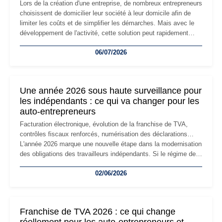
Lors de la création d'une entreprise, de nombreux entrepreneurs
choisissent de domicilier leur société à leur domicile afin de
limiter les coûts et de simplifier les démarches. Mais avec le
développement de l'activité, cette solution peut rapidement
devenir inadaptée. Déménagement dans des locaux
06/07/2026
professionnels, recrutement, image de marque… Le
changement d'adresse du siège social répond souvent à une
nouvelle étape de la vie de l'entreprise et implique plusieurs
formalités obligatoires.
Une année 2026 sous haute surveillance pour
les indépendants : ce qui va changer pour les
auto-entrepreneurs
Facturation électronique, évolution de la franchise de TVA,
contrôles fiscaux renforcés, numérisation des déclarations…
L'année 2026 marque une nouvelle étape dans la modernisation
des obligations des travailleurs indépendants. Si le régime de
la micro-entreprise conserve sa simplicité et son attractivité,
02/06/2026
les auto-entrepreneurs devront s'adapter à un environnement
réglementaire plus exigeant. Décryptage des principaux
changements et des précautions à prendre pour éviter les
mauvaises surprises.
Franchise de TVA 2026 : ce qui change