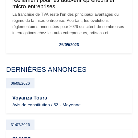
réellement pour les auto-entrepreneurs et
micro-entreprises
La franchise de TVA reste l’un des principaux avantages du
régime de la micro-entreprise. Pourtant, les évolutions
réglementaires annoncées pour 2026 suscitent de nombreuses
interrogations chez les auto-entrepreneurs, artisans et
freelances. Seuils de chiffre d’affaires, obligations déclaratives,
25/05/2026
facturation ou risque de bascule vers la TVA : les règles
évoluent dans un contexte de contrôle renforcé et de
modernisation fiscale qui oblige les indépendants à rester
particulièrement vigilants.
DERNIÈRES ANNONCES
06/08/2026
Voyanza Tours
Avis de constitution / 53 - Mayenne
31/07/2026