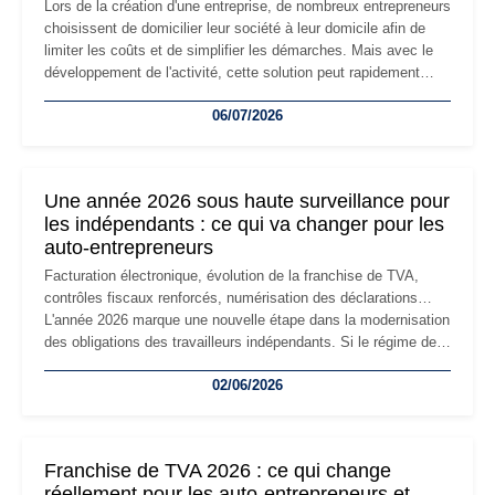
Lors de la création d'une entreprise, de nombreux entrepreneurs
choisissent de domicilier leur société à leur domicile afin de
limiter les coûts et de simplifier les démarches. Mais avec le
développement de l'activité, cette solution peut rapidement
devenir inadaptée. Déménagement dans des locaux
06/07/2026
professionnels, recrutement, image de marque… Le
changement d'adresse du siège social répond souvent à une
nouvelle étape de la vie de l'entreprise et implique plusieurs
formalités obligatoires.
Une année 2026 sous haute surveillance pour
les indépendants : ce qui va changer pour les
auto-entrepreneurs
Facturation électronique, évolution de la franchise de TVA,
contrôles fiscaux renforcés, numérisation des déclarations…
L'année 2026 marque une nouvelle étape dans la modernisation
des obligations des travailleurs indépendants. Si le régime de
la micro-entreprise conserve sa simplicité et son attractivité,
02/06/2026
les auto-entrepreneurs devront s'adapter à un environnement
réglementaire plus exigeant. Décryptage des principaux
changements et des précautions à prendre pour éviter les
mauvaises surprises.
Franchise de TVA 2026 : ce qui change
réellement pour les auto-entrepreneurs et