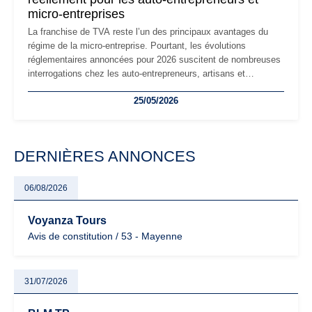
micro-entreprises
La franchise de TVA reste l’un des principaux avantages du
régime de la micro-entreprise. Pourtant, les évolutions
réglementaires annoncées pour 2026 suscitent de nombreuses
interrogations chez les auto-entrepreneurs, artisans et
freelances. Seuils de chiffre d’affaires, obligations déclaratives,
25/05/2026
facturation ou risque de bascule vers la TVA : les règles
évoluent dans un contexte de contrôle renforcé et de
modernisation fiscale qui oblige les indépendants à rester
particulièrement vigilants.
DERNIÈRES ANNONCES
06/08/2026
Voyanza Tours
Avis de constitution / 53 - Mayenne
31/07/2026