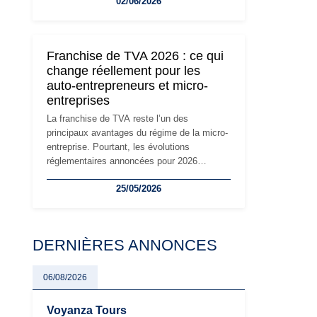
02/06/2026
travailleurs indépendants. Si le régime de la
micro-entreprise conserve sa simplicité et
son attractivité, les auto-entrepreneurs
devront s'adapter à un environnement
Franchise de TVA 2026 : ce qui
réglementaire plus exigeant. Décryptage des
change réellement pour les
principaux changements et des précautions
auto-entrepreneurs et micro-
à prendre pour éviter les mauvaises
entreprises
surprises.
La franchise de TVA reste l’un des
principaux avantages du régime de la micro-
entreprise. Pourtant, les évolutions
réglementaires annoncées pour 2026
suscitent de nombreuses interrogations chez
25/05/2026
les auto-entrepreneurs, artisans et
freelances. Seuils de chiffre d’affaires,
obligations déclaratives, facturation ou
risque de bascule vers la TVA : les règles
DERNIÈRES ANNONCES
évoluent dans un contexte de contrôle
renforcé et de modernisation fiscale qui
oblige les indépendants à rester
06/08/2026
particulièrement vigilants.
Voyanza Tours