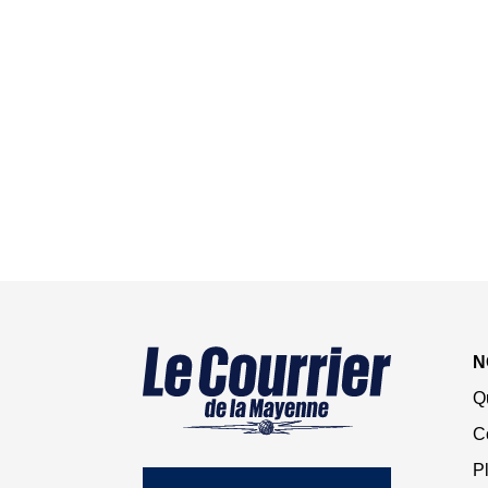
N
Q
C
Pl