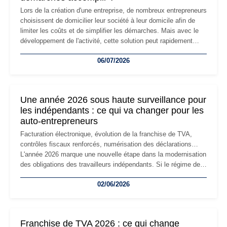
Lors de la création d'une entreprise, de nombreux entrepreneurs
choisissent de domicilier leur société à leur domicile afin de
limiter les coûts et de simplifier les démarches. Mais avec le
développement de l'activité, cette solution peut rapidement
devenir inadaptée. Déménagement dans des locaux
06/07/2026
professionnels, recrutement, image de marque… Le
changement d'adresse du siège social répond souvent à une
nouvelle étape de la vie de l'entreprise et implique plusieurs
formalités obligatoires.
Une année 2026 sous haute surveillance pour
les indépendants : ce qui va changer pour les
auto-entrepreneurs
Facturation électronique, évolution de la franchise de TVA,
contrôles fiscaux renforcés, numérisation des déclarations…
L'année 2026 marque une nouvelle étape dans la modernisation
des obligations des travailleurs indépendants. Si le régime de
la micro-entreprise conserve sa simplicité et son attractivité,
02/06/2026
les auto-entrepreneurs devront s'adapter à un environnement
réglementaire plus exigeant. Décryptage des principaux
changements et des précautions à prendre pour éviter les
mauvaises surprises.
Franchise de TVA 2026 : ce qui change