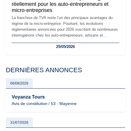
réellement pour les auto-entrepreneurs et
micro-entreprises
La franchise de TVA reste l’un des principaux avantages du
régime de la micro-entreprise. Pourtant, les évolutions
réglementaires annoncées pour 2026 suscitent de nombreuses
interrogations chez les auto-entrepreneurs, artisans et
freelances. Seuils de chiffre d’affaires, obligations déclaratives,
25/05/2026
facturation ou risque de bascule vers la TVA : les règles
évoluent dans un contexte de contrôle renforcé et de
modernisation fiscale qui oblige les indépendants à rester
particulièrement vigilants.
DERNIÈRES ANNONCES
06/08/2026
Voyanza Tours
Avis de constitution / 53 - Mayenne
31/07/2026