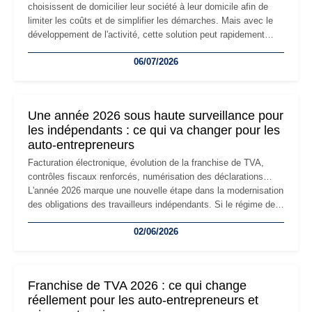
choisissent de domicilier leur société à leur domicile afin de
limiter les coûts et de simplifier les démarches. Mais avec le
développement de l'activité, cette solution peut rapidement
devenir inadaptée. Déménagement dans des locaux
06/07/2026
professionnels, recrutement, image de marque… Le
changement d'adresse du siège social répond souvent à une
nouvelle étape de la vie de l'entreprise et implique plusieurs
formalités obligatoires.
Une année 2026 sous haute surveillance pour
les indépendants : ce qui va changer pour les
auto-entrepreneurs
Facturation électronique, évolution de la franchise de TVA,
contrôles fiscaux renforcés, numérisation des déclarations…
L'année 2026 marque une nouvelle étape dans la modernisation
des obligations des travailleurs indépendants. Si le régime de
la micro-entreprise conserve sa simplicité et son attractivité,
02/06/2026
les auto-entrepreneurs devront s'adapter à un environnement
réglementaire plus exigeant. Décryptage des principaux
changements et des précautions à prendre pour éviter les
mauvaises surprises.
Franchise de TVA 2026 : ce qui change
réellement pour les auto-entrepreneurs et