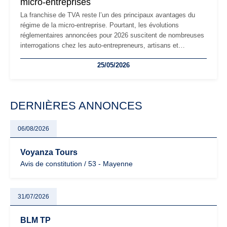
micro-entreprises
La franchise de TVA reste l’un des principaux avantages du
régime de la micro-entreprise. Pourtant, les évolutions
réglementaires annoncées pour 2026 suscitent de nombreuses
interrogations chez les auto-entrepreneurs, artisans et
freelances. Seuils de chiffre d’affaires, obligations déclaratives,
25/05/2026
facturation ou risque de bascule vers la TVA : les règles
évoluent dans un contexte de contrôle renforcé et de
modernisation fiscale qui oblige les indépendants à rester
particulièrement vigilants.
DERNIÈRES ANNONCES
06/08/2026
Voyanza Tours
Avis de constitution / 53 - Mayenne
31/07/2026
BLM TP