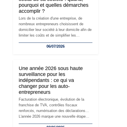
pourquoi et quelles démarches
accomplir ?
Lors de la création d'une entreprise, de
nombreux entrepreneurs choisissent de
domicilier leur société à leur domicile afin de
limiter les coûts et de simplifier les
démarches. Mais avec le développement de
06/07/2026
l'activité, cette solution peut rapidement
devenir inadaptée. Déménagement dans des
locaux professionnels, recrutement, image
de marque… Le changement d'adresse du
Une année 2026 sous haute
siège social répond souvent à une nouvelle
surveillance pour les
étape de la vie de l'entreprise et implique
indépendants : ce qui va
plusieurs formalités obligatoires.
changer pour les auto-
entrepreneurs
Facturation électronique, évolution de la
franchise de TVA, contrôles fiscaux
renforcés, numérisation des déclarations…
L'année 2026 marque une nouvelle étape
dans la modernisation des obligations des