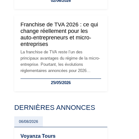
02/06/2026
travailleurs indépendants. Si le régime de la
micro-entreprise conserve sa simplicité et
son attractivité, les auto-entrepreneurs
devront s'adapter à un environnement
Franchise de TVA 2026 : ce qui
réglementaire plus exigeant. Décryptage des
change réellement pour les
principaux changements et des précautions
auto-entrepreneurs et micro-
à prendre pour éviter les mauvaises
entreprises
surprises.
La franchise de TVA reste l’un des
principaux avantages du régime de la micro-
entreprise. Pourtant, les évolutions
réglementaires annoncées pour 2026
suscitent de nombreuses interrogations chez
25/05/2026
les auto-entrepreneurs, artisans et
freelances. Seuils de chiffre d’affaires,
obligations déclaratives, facturation ou
risque de bascule vers la TVA : les règles
DERNIÈRES ANNONCES
évoluent dans un contexte de contrôle
renforcé et de modernisation fiscale qui
oblige les indépendants à rester
06/08/2026
particulièrement vigilants.
Voyanza Tours