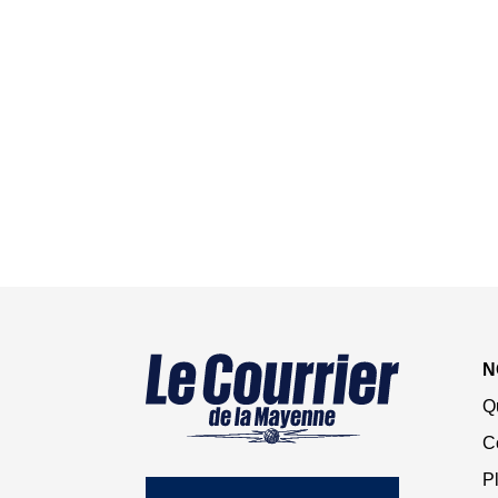
N
Q
C
Pl