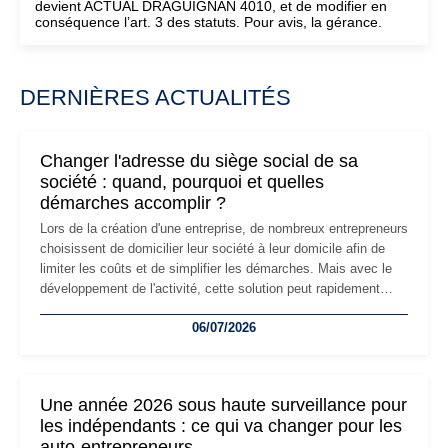
devient ACTUAL DRAGUIGNAN 4010, et de modifier en
conséquence l’art. 3 des statuts. Pour avis, la gérance.
DERNIÈRES ACTUALITÉS
Changer l'adresse du siège social de sa
société : quand, pourquoi et quelles
démarches accomplir ?
Lors de la création d'une entreprise, de nombreux entrepreneurs
choisissent de domicilier leur société à leur domicile afin de
limiter les coûts et de simplifier les démarches. Mais avec le
développement de l'activité, cette solution peut rapidement
devenir inadaptée. Déménagement dans des locaux
06/07/2026
professionnels, recrutement, image de marque… Le
changement d'adresse du siège social répond souvent à une
nouvelle étape de la vie de l'entreprise et implique plusieurs
formalités obligatoires.
Une année 2026 sous haute surveillance pour
les indépendants : ce qui va changer pour les
auto-entrepreneurs