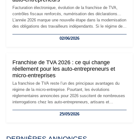
Facturation électronique, évolution de la franchise de TVA,
contrôles fiscaux renforcés, numérisation des déclarations…
L'année 2026 marque une nouvelle étape dans la modernisation
des obligations des travailleurs indépendants. Si le régime de
la micro-entreprise conserve sa simplicité et son attractivité,
02/06/2026
les auto-entrepreneurs devront s'adapter à un environnement
réglementaire plus exigeant. Décryptage des principaux
changements et des précautions à prendre pour éviter les
mauvaises surprises.
Franchise de TVA 2026 : ce qui change
réellement pour les auto-entrepreneurs et
micro-entreprises
La franchise de TVA reste l’un des principaux avantages du
régime de la micro-entreprise. Pourtant, les évolutions
réglementaires annoncées pour 2026 suscitent de nombreuses
interrogations chez les auto-entrepreneurs, artisans et
freelances. Seuils de chiffre d’affaires, obligations déclaratives,
25/05/2026
facturation ou risque de bascule vers la TVA : les règles
évoluent dans un contexte de contrôle renforcé et de
modernisation fiscale qui oblige les indépendants à rester
particulièrement vigilants.
DERNIÈRES ANNONCES