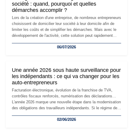
société : quand, pourquoi et quelles
démarches accomplir ?
Lors de la création d'une entreprise, de nombreux entrepreneurs
choisissent de domicilier leur société à leur domicile afin de
limiter les coûts et de simplifier les démarches. Mais avec le
développement de l'activité, cette solution peut rapidement
devenir inadaptée. Déménagement dans des locaux
06/07/2026
professionnels, recrutement, image de marque… Le
changement d'adresse du siège social répond souvent à une
nouvelle étape de la vie de l'entreprise et implique plusieurs
formalités obligatoires.
Une année 2026 sous haute surveillance pour
les indépendants : ce qui va changer pour les
auto-entrepreneurs
Facturation électronique, évolution de la franchise de TVA,
contrôles fiscaux renforcés, numérisation des déclarations…
L'année 2026 marque une nouvelle étape dans la modernisation
des obligations des travailleurs indépendants. Si le régime de
la micro-entreprise conserve sa simplicité et son attractivité,
02/06/2026
les auto-entrepreneurs devront s'adapter à un environnement
réglementaire plus exigeant. Décryptage des principaux
changements et des précautions à prendre pour éviter les