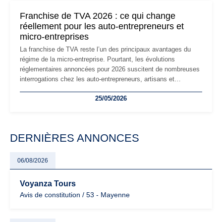
mauvaises surprises.
Franchise de TVA 2026 : ce qui change
réellement pour les auto-entrepreneurs et
micro-entreprises
La franchise de TVA reste l’un des principaux avantages du
régime de la micro-entreprise. Pourtant, les évolutions
réglementaires annoncées pour 2026 suscitent de nombreuses
interrogations chez les auto-entrepreneurs, artisans et
freelances. Seuils de chiffre d’affaires, obligations déclaratives,
25/05/2026
facturation ou risque de bascule vers la TVA : les règles
évoluent dans un contexte de contrôle renforcé et de
modernisation fiscale qui oblige les indépendants à rester
particulièrement vigilants.
DERNIÈRES ANNONCES
06/08/2026
Voyanza Tours
Avis de constitution / 53 - Mayenne