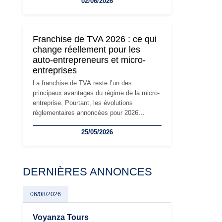
02/06/2026
travailleurs indépendants. Si le régime de la
micro-entreprise conserve sa simplicité et
son attractivité, les auto-entrepreneurs
devront s'adapter à un environnement
Franchise de TVA 2026 : ce qui
réglementaire plus exigeant. Décryptage des
change réellement pour les
principaux changements et des précautions
auto-entrepreneurs et micro-
à prendre pour éviter les mauvaises
entreprises
surprises.
La franchise de TVA reste l’un des
principaux avantages du régime de la micro-
entreprise. Pourtant, les évolutions
réglementaires annoncées pour 2026
suscitent de nombreuses interrogations chez
25/05/2026
les auto-entrepreneurs, artisans et
freelances. Seuils de chiffre d’affaires,
obligations déclaratives, facturation ou
risque de bascule vers la TVA : les règles
DERNIÈRES ANNONCES
évoluent dans un contexte de contrôle
renforcé et de modernisation fiscale qui
oblige les indépendants à rester
06/08/2026
particulièrement vigilants.
Voyanza Tours