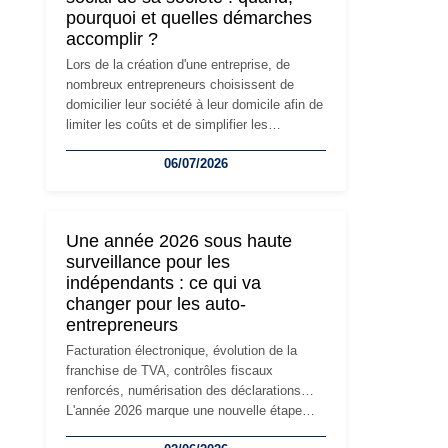
pourquoi et quelles démarches
accomplir ?
Lors de la création d'une entreprise, de
nombreux entrepreneurs choisissent de
domicilier leur société à leur domicile afin de
limiter les coûts et de simplifier les
démarches. Mais avec le développement de
06/07/2026
l'activité, cette solution peut rapidement
devenir inadaptée. Déménagement dans des
locaux professionnels, recrutement, image
de marque… Le changement d'adresse du
Une année 2026 sous haute
siège social répond souvent à une nouvelle
surveillance pour les
étape de la vie de l'entreprise et implique
indépendants : ce qui va
plusieurs formalités obligatoires.
changer pour les auto-
entrepreneurs
Facturation électronique, évolution de la
franchise de TVA, contrôles fiscaux
renforcés, numérisation des déclarations…
L'année 2026 marque une nouvelle étape
dans la modernisation des obligations des