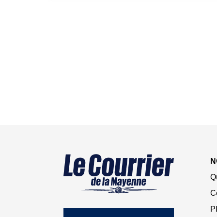
N
Q
C
Pl