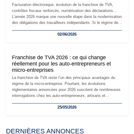
Facturation électronique, évolution de la franchise de TVA,
contrôles fiscaux renforcés, numérisation des déclarations…
L'année 2026 marque une nouvelle étape dans la modernisation
des obligations des travailleurs indépendants. Si le régime de
la micro-entreprise conserve sa simplicité et son attractivité,
02/06/2026
les auto-entrepreneurs devront s'adapter à un environnement
réglementaire plus exigeant. Décryptage des principaux
changements et des précautions à prendre pour éviter les
mauvaises surprises.
Franchise de TVA 2026 : ce qui change
réellement pour les auto-entrepreneurs et
micro-entreprises
La franchise de TVA reste l’un des principaux avantages du
régime de la micro-entreprise. Pourtant, les évolutions
réglementaires annoncées pour 2026 suscitent de nombreuses
interrogations chez les auto-entrepreneurs, artisans et
freelances. Seuils de chiffre d’affaires, obligations déclaratives,
25/05/2026
facturation ou risque de bascule vers la TVA : les règles
évoluent dans un contexte de contrôle renforcé et de
modernisation fiscale qui oblige les indépendants à rester
particulièrement vigilants.
DERNIÈRES ANNONCES