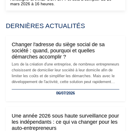
mars 2026 à 16 heures.
DERNIÈRES ACTUALITÉS
Changer l'adresse du siège social de sa
société : quand, pourquoi et quelles
démarches accomplir ?
Lors de la création d'une entreprise, de nombreux entrepreneurs
choisissent de domicilier leur société à leur domicile afin de
limiter les coûts et de simplifier les démarches. Mais avec le
développement de l'activité, cette solution peut rapidement
devenir inadaptée. Déménagement dans des locaux
06/07/2026
professionnels, recrutement, image de marque… Le
changement d'adresse du siège social répond souvent à une
nouvelle étape de la vie de l'entreprise et implique plusieurs
formalités obligatoires.
Une année 2026 sous haute surveillance pour
les indépendants : ce qui va changer pour les
auto-entrepreneurs