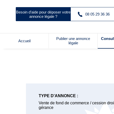
Besoin d’aide pour déposer votre
08 05 29 36 36
annonce légale ?
Publier une annonce
Consul
Accueil
légale
TYPE D'ANNONCE :
Vente de fond de commerce / cession droit
gérance