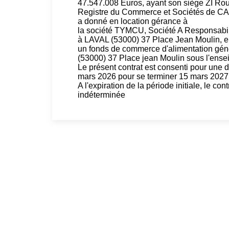
47.547.008 Euros, ayant son siège ZI R
Registre du Commerce et Sociétés de CA
a donné en location gérance à
la société TYMCU, Société A Responsabili
à LAVAL (53000) 37 Place Jean Moulin, en
un fonds de commerce d'alimentation géné
(53000) 37 Place jean Moulin sous l'
Le présent contrat est consenti pour une 
mars 2026 pour se terminer 15 mars 2027
A l'expiration de la période initiale, le c
indéterminée