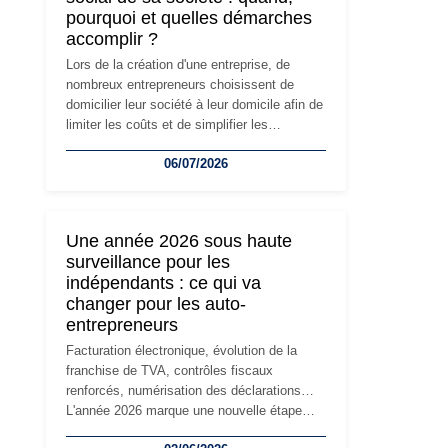
pourquoi et quelles démarches
accomplir ?
Lors de la création d'une entreprise, de
nombreux entrepreneurs choisissent de
domicilier leur société à leur domicile afin de
limiter les coûts et de simplifier les
démarches. Mais avec le développement de
06/07/2026
l'activité, cette solution peut rapidement
devenir inadaptée. Déménagement dans des
locaux professionnels, recrutement, image
de marque… Le changement d'adresse du
Une année 2026 sous haute
siège social répond souvent à une nouvelle
surveillance pour les
étape de la vie de l'entreprise et implique
indépendants : ce qui va
plusieurs formalités obligatoires.
changer pour les auto-
entrepreneurs
Facturation électronique, évolution de la
franchise de TVA, contrôles fiscaux
renforcés, numérisation des déclarations…
L'année 2026 marque une nouvelle étape
dans la modernisation des obligations des