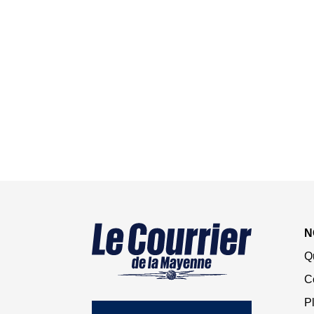
N
Q
C
Pl