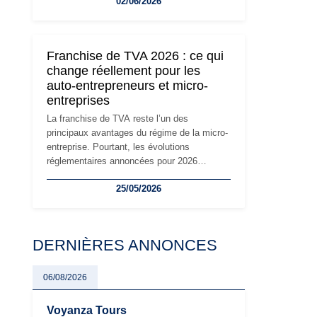
02/06/2026
travailleurs indépendants. Si le régime de la
micro-entreprise conserve sa simplicité et
son attractivité, les auto-entrepreneurs
devront s'adapter à un environnement
Franchise de TVA 2026 : ce qui
réglementaire plus exigeant. Décryptage des
change réellement pour les
principaux changements et des précautions
auto-entrepreneurs et micro-
à prendre pour éviter les mauvaises
entreprises
surprises.
La franchise de TVA reste l’un des
principaux avantages du régime de la micro-
entreprise. Pourtant, les évolutions
réglementaires annoncées pour 2026
suscitent de nombreuses interrogations chez
25/05/2026
les auto-entrepreneurs, artisans et
freelances. Seuils de chiffre d’affaires,
obligations déclaratives, facturation ou
risque de bascule vers la TVA : les règles
DERNIÈRES ANNONCES
évoluent dans un contexte de contrôle
renforcé et de modernisation fiscale qui
oblige les indépendants à rester
06/08/2026
particulièrement vigilants.
Voyanza Tours