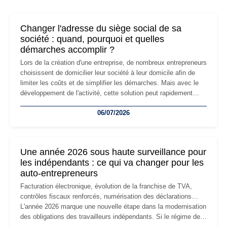
Changer l'adresse du siège social de sa
société : quand, pourquoi et quelles
démarches accomplir ?
Lors de la création d'une entreprise, de nombreux entrepreneurs
choisissent de domicilier leur société à leur domicile afin de
limiter les coûts et de simplifier les démarches. Mais avec le
développement de l'activité, cette solution peut rapidement
devenir inadaptée. Déménagement dans des locaux
06/07/2026
professionnels, recrutement, image de marque… Le
changement d'adresse du siège social répond souvent à une
nouvelle étape de la vie de l'entreprise et implique plusieurs
formalités obligatoires.
Une année 2026 sous haute surveillance pour
les indépendants : ce qui va changer pour les
auto-entrepreneurs
Facturation électronique, évolution de la franchise de TVA,
contrôles fiscaux renforcés, numérisation des déclarations…
L'année 2026 marque une nouvelle étape dans la modernisation
des obligations des travailleurs indépendants. Si le régime de
la micro-entreprise conserve sa simplicité et son attractivité,