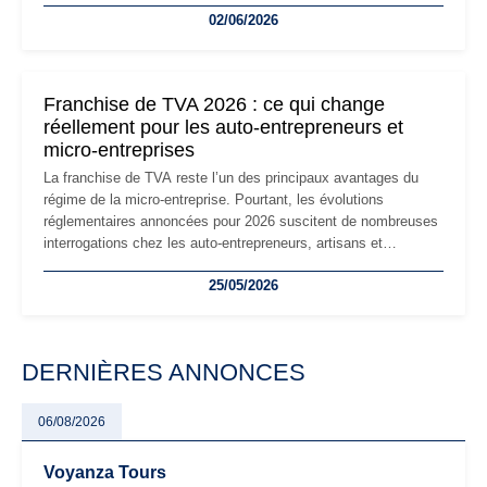
02/06/2026
les auto-entrepreneurs devront s'adapter à un environnement
réglementaire plus exigeant. Décryptage des principaux
changements et des précautions à prendre pour éviter les
mauvaises surprises.
Franchise de TVA 2026 : ce qui change
réellement pour les auto-entrepreneurs et
micro-entreprises
La franchise de TVA reste l’un des principaux avantages du
régime de la micro-entreprise. Pourtant, les évolutions
réglementaires annoncées pour 2026 suscitent de nombreuses
interrogations chez les auto-entrepreneurs, artisans et
freelances. Seuils de chiffre d’affaires, obligations déclaratives,
25/05/2026
facturation ou risque de bascule vers la TVA : les règles
évoluent dans un contexte de contrôle renforcé et de
modernisation fiscale qui oblige les indépendants à rester
particulièrement vigilants.
DERNIÈRES ANNONCES
06/08/2026
Voyanza Tours