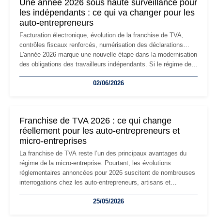
Une année 2026 sous haute surveillance pour
les indépendants : ce qui va changer pour les
auto-entrepreneurs
Facturation électronique, évolution de la franchise de TVA,
contrôles fiscaux renforcés, numérisation des déclarations…
L'année 2026 marque une nouvelle étape dans la modernisation
des obligations des travailleurs indépendants. Si le régime de
la micro-entreprise conserve sa simplicité et son attractivité,
02/06/2026
les auto-entrepreneurs devront s'adapter à un environnement
réglementaire plus exigeant. Décryptage des principaux
changements et des précautions à prendre pour éviter les
mauvaises surprises.
Franchise de TVA 2026 : ce qui change
réellement pour les auto-entrepreneurs et
micro-entreprises
La franchise de TVA reste l’un des principaux avantages du
régime de la micro-entreprise. Pourtant, les évolutions
réglementaires annoncées pour 2026 suscitent de nombreuses
interrogations chez les auto-entrepreneurs, artisans et
freelances. Seuils de chiffre d’affaires, obligations déclaratives,
25/05/2026
facturation ou risque de bascule vers la TVA : les règles
évoluent dans un contexte de contrôle renforcé et de