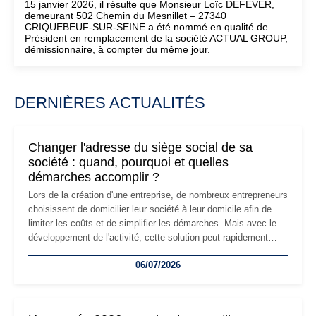
15 janvier 2026, il résulte que Monsieur Loïc DEFEVER,
demeurant 502 Chemin du Mesnillet – 27340
CRIQUEBEUF-SUR-SEINE a été nommé en qualité de
Président en remplacement de la société ACTUAL GROUP,
démissionnaire, à compter du même jour.
DERNIÈRES ACTUALITÉS
Changer l'adresse du siège social de sa
société : quand, pourquoi et quelles
démarches accomplir ?
Lors de la création d'une entreprise, de nombreux entrepreneurs
choisissent de domicilier leur société à leur domicile afin de
limiter les coûts et de simplifier les démarches. Mais avec le
développement de l'activité, cette solution peut rapidement
devenir inadaptée. Déménagement dans des locaux
06/07/2026
professionnels, recrutement, image de marque… Le
changement d'adresse du siège social répond souvent à une
nouvelle étape de la vie de l'entreprise et implique plusieurs
formalités obligatoires.