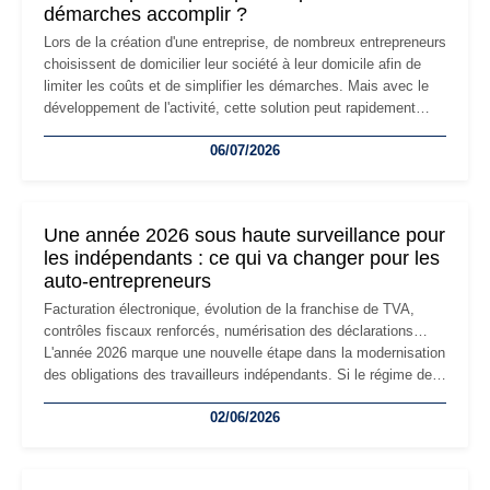
démarches accomplir ?
Lors de la création d'une entreprise, de nombreux entrepreneurs
choisissent de domicilier leur société à leur domicile afin de
limiter les coûts et de simplifier les démarches. Mais avec le
développement de l'activité, cette solution peut rapidement
devenir inadaptée. Déménagement dans des locaux
06/07/2026
professionnels, recrutement, image de marque… Le
changement d'adresse du siège social répond souvent à une
nouvelle étape de la vie de l'entreprise et implique plusieurs
formalités obligatoires.
Une année 2026 sous haute surveillance pour
les indépendants : ce qui va changer pour les
auto-entrepreneurs
Facturation électronique, évolution de la franchise de TVA,
contrôles fiscaux renforcés, numérisation des déclarations…
L'année 2026 marque une nouvelle étape dans la modernisation
des obligations des travailleurs indépendants. Si le régime de
la micro-entreprise conserve sa simplicité et son attractivité,
02/06/2026
les auto-entrepreneurs devront s'adapter à un environnement
réglementaire plus exigeant. Décryptage des principaux
changements et des précautions à prendre pour éviter les
mauvaises surprises.