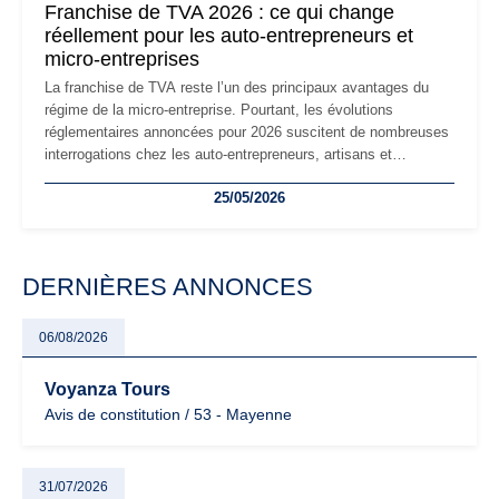
Franchise de TVA 2026 : ce qui change
réellement pour les auto-entrepreneurs et
micro-entreprises
La franchise de TVA reste l’un des principaux avantages du
régime de la micro-entreprise. Pourtant, les évolutions
réglementaires annoncées pour 2026 suscitent de nombreuses
interrogations chez les auto-entrepreneurs, artisans et
freelances. Seuils de chiffre d’affaires, obligations déclaratives,
25/05/2026
facturation ou risque de bascule vers la TVA : les règles
évoluent dans un contexte de contrôle renforcé et de
modernisation fiscale qui oblige les indépendants à rester
particulièrement vigilants.
DERNIÈRES ANNONCES
06/08/2026
Voyanza Tours
Avis de constitution / 53 - Mayenne
31/07/2026