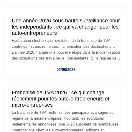
changement d'adresse du siège social répond souvent à une
nouvelle étape de la vie de l'entreprise et implique plusieurs
formalités obligatoires.
Une année 2026 sous haute surveillance pour
les indépendants : ce qui va changer pour les
auto-entrepreneurs
Facturation électronique, évolution de la franchise de TVA,
contrôles fiscaux renforcés, numérisation des déclarations…
L'année 2026 marque une nouvelle étape dans la modernisation
des obligations des travailleurs indépendants. Si le régime de
la micro-entreprise conserve sa simplicité et son attractivité,
02/06/2026
les auto-entrepreneurs devront s'adapter à un environnement
réglementaire plus exigeant. Décryptage des principaux
changements et des précautions à prendre pour éviter les
mauvaises surprises.
Franchise de TVA 2026 : ce qui change
réellement pour les auto-entrepreneurs et
micro-entreprises
La franchise de TVA reste l’un des principaux avantages du
régime de la micro-entreprise. Pourtant, les évolutions
réglementaires annoncées pour 2026 suscitent de nombreuses
interrogations chez les auto-entrepreneurs, artisans et