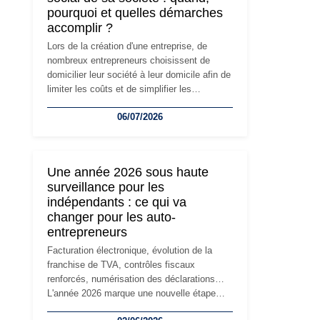
pourquoi et quelles démarches
accomplir ?
Lors de la création d'une entreprise, de
nombreux entrepreneurs choisissent de
domicilier leur société à leur domicile afin de
limiter les coûts et de simplifier les
démarches. Mais avec le développement de
06/07/2026
l'activité, cette solution peut rapidement
devenir inadaptée. Déménagement dans des
locaux professionnels, recrutement, image
de marque… Le changement d'adresse du
Une année 2026 sous haute
siège social répond souvent à une nouvelle
surveillance pour les
étape de la vie de l'entreprise et implique
indépendants : ce qui va
plusieurs formalités obligatoires.
changer pour les auto-
entrepreneurs
Facturation électronique, évolution de la
franchise de TVA, contrôles fiscaux
renforcés, numérisation des déclarations…
L'année 2026 marque une nouvelle étape
dans la modernisation des obligations des