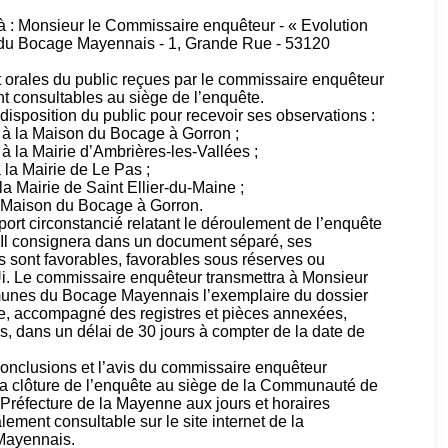
 à : Monsieur le Commissaire enquêteur - « Evolution
u Bocage Mayennais - 1, Grande Rue - 53120
et orales du public reçues par le commissaire enquêteur
nt consultables au siège de l’enquête.
disposition du public pour recevoir ses observations :
 à la Maison du Bocage à Gorron ;
 la Mairie d’Ambrières-les-Vallées ;
la Mairie de Le Pas ;
la Mairie de Saint Ellier-du-Maine ;
la Maison du Bocage à Gorron.
ort circonstancié relatant le déroulement de l’enquête
. Il consignera dans un document séparé, ses
es sont favorables, favorables sous réserves ou
Ui. Le commissaire enquêteur transmettra à Monsieur
unes du Bocage Mayennais l’exemplaire du dossier
e, accompagné des registres et pièces annexées,
s, dans un délai de 30 jours à compter de la date de
 conclusions et l’avis du commissaire enquêteur
la clôture de l’enquête au siège de la Communauté de
éfecture de la Mayenne aux jours et horaires
lement consultable sur le site internet de la
ayennais.