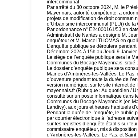
intercommunal
Par arrêté du 30 octobre 2024, M. le P
Mayennais, autorité compétente, a ordonn
projets de modification de droit commun n
d’Urbanisme intercommunal (PLUi) de 
Par ordonnance n° E24000161/53 en date 
Administratif de Nantes a désigné M. Je
enquêteur et M. Marcel THOMAS en quali
L’enquête publique se déroulera pendant 
Décembre 2024 à 15h au Jeudi 9 Janvier
Le siège de l’enquête publique sera la 
Communes du Bocage Mayennais, situé
Le dossier d’enquête publique sera consu
Mairies d’Ambrières-les-Vallées, Le Pas, e
d’ouverture pendant toute la durée de l’e
version numérique, sur le site internet
mayennais.fr (Rubrique : Au quotidien / U
consulté sur un poste informatique dans
Communes du Bocage Mayennais (en Mairi
Landivy), aux jours et heures habituels d’
Pendant la durée de l’enquête, le public p
par courrier électronique à l’adresse su
sur les registres d’enquête établis sur feu
commissaire enquêteur, mis à disposition
d’Ambrières-les-Vallées, Le Pas, et Saint 