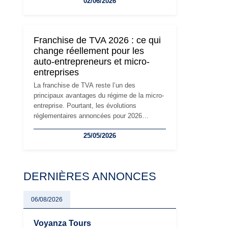
02/06/2026
travailleurs indépendants. Si le régime de la
micro-entreprise conserve sa simplicité et
son attractivité, les auto-entrepreneurs
devront s'adapter à un environnement
Franchise de TVA 2026 : ce qui
réglementaire plus exigeant. Décryptage des
change réellement pour les
principaux changements et des précautions
auto-entrepreneurs et micro-
à prendre pour éviter les mauvaises
entreprises
surprises.
La franchise de TVA reste l’un des
principaux avantages du régime de la micro-
entreprise. Pourtant, les évolutions
réglementaires annoncées pour 2026
suscitent de nombreuses interrogations chez
25/05/2026
les auto-entrepreneurs, artisans et
freelances. Seuils de chiffre d’affaires,
obligations déclaratives, facturation ou
risque de bascule vers la TVA : les règles
DERNIÈRES ANNONCES
évoluent dans un contexte de contrôle
renforcé et de modernisation fiscale qui
oblige les indépendants à rester
06/08/2026
particulièrement vigilants.
Voyanza Tours