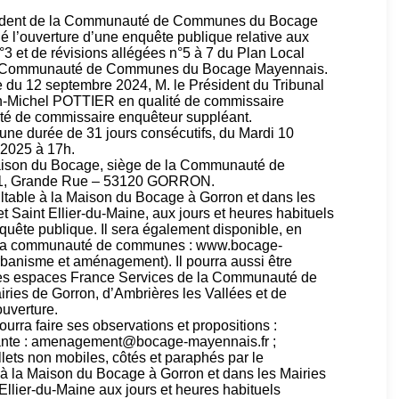
résident de la Communauté de Communes du Bocage
é l’ouverture d’une enquête publique relative aux
°3 et de révisions allégées n°5 à 7 du Plan Local
la Communauté de Communes du Bocage Mayennais.
du 12 septembre 2024, M. le Président du Tribunal
an-Michel POTTIER en qualité de commissaire
té de commissaire enquêteur suppléant.
une durée de 31 jours consécutifs, du Mardi 10
 2025 à 17h.
Maison du Bocage, siège de la Communauté de
 1, Grande Rue – 53120 GORRON.
ltable à la Maison du Bocage à Gorron et dans les
t Saint Ellier-du-Maine, aux jours et heures habituels
nquête publique. Il sera également disponible, en
 de la communauté de communes : www.bocage-
rbanisme et aménagement). Il pourra aussi être
 les espaces France Services de la Communauté de
es de Gorron, d’Ambrières les Vallées et de
ouverture.
ourra faire ses observations et propositions :
ivante : amenagement@bocage-mayennais.fr ;
illets non mobiles, côtés et paraphés par le
 à la Maison du Bocage à Gorron et dans les Mairies
Ellier-du-Maine aux jours et heures habituels