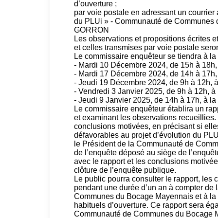
d’ouverture ;
par voie postale en adressant un courrier
du PLUi » - Communauté de Communes d
GORRON
Les observations et propositions écrites 
et celles transmises par voie postale sero
Le commissaire enquêteur se tiendra à la 
- Mardi 10 Décembre 2024, de 15h à 18h,
- Mardi 17 Décembre 2024, de 14h à 17h, à
- Jeudi 19 Décembre 2024, de 9h à 12h, à 
- Vendredi 3 Janvier 2025, de 9h à 12h, à 
- Jeudi 9 Janvier 2025, de 14h à 17h, à 
Le commissaire enquêteur établira un rapp
et examinant les observations recueillies
conclusions motivées, en précisant si ell
défavorables au projet d’évolution du PL
le Président de la Communauté de Comm
de l’enquête déposé au siège de l’enquêt
avec le rapport et les conclusions motivée
clôture de l’enquête publique.
Le public pourra consulter le rapport, les
pendant une durée d’un an à compter de 
Communes du Bocage Mayennais et à la Pr
habituels d’ouverture. Ce rapport sera éga
Communauté de Communes du Bocage M