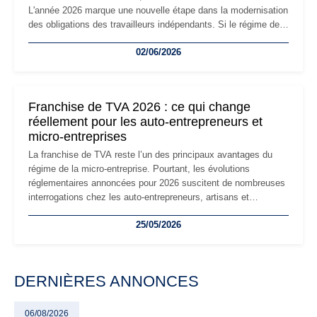
L'année 2026 marque une nouvelle étape dans la modernisation
des obligations des travailleurs indépendants. Si le régime de
la micro-entreprise conserve sa simplicité et son attractivité,
02/06/2026
les auto-entrepreneurs devront s'adapter à un environnement
réglementaire plus exigeant. Décryptage des principaux
changements et des précautions à prendre pour éviter les
mauvaises surprises.
Franchise de TVA 2026 : ce qui change
réellement pour les auto-entrepreneurs et
micro-entreprises
La franchise de TVA reste l’un des principaux avantages du
régime de la micro-entreprise. Pourtant, les évolutions
réglementaires annoncées pour 2026 suscitent de nombreuses
interrogations chez les auto-entrepreneurs, artisans et
freelances. Seuils de chiffre d’affaires, obligations déclaratives,
25/05/2026
facturation ou risque de bascule vers la TVA : les règles
évoluent dans un contexte de contrôle renforcé et de
modernisation fiscale qui oblige les indépendants à rester
particulièrement vigilants.
DERNIÈRES ANNONCES
06/08/2026