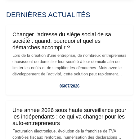
DERNIÈRES ACTUALITÉS
Changer l'adresse du siège social de sa
société : quand, pourquoi et quelles
démarches accomplir ?
Lors de la création d'une entreprise, de nombreux entrepreneurs
choisissent de domicilier leur société à leur domicile afin de
limiter les coûts et de simplifier les démarches. Mais avec le
développement de l'activité, cette solution peut rapidement
devenir inadaptée. Déménagement dans des locaux
06/07/2026
professionnels, recrutement, image de marque… Le
changement d'adresse du siège social répond souvent à une
nouvelle étape de la vie de l'entreprise et implique plusieurs
formalités obligatoires.
Une année 2026 sous haute surveillance pour
les indépendants : ce qui va changer pour les
auto-entrepreneurs
Facturation électronique, évolution de la franchise de TVA,
contrôles fiscaux renforcés, numérisation des déclarations…