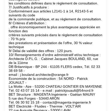
les conditions définies dans le règlement de consultation.
7/ Justificatifs à produire :
Conformément aux articles L2141-1 à 14, R2143-5 et
suivants du code
de la commande publique, et au règlement de consultation.
8/ Critères d'attribution :
. offre économiquement la plus avantageuse appréciée en
fonction des
critères suivants précisés dans le règlement de consultation
: 70 % prix
des prestations et présentation de l'offre, 30 % valeur
technique
9/ Délai de validité des offres : 120 jours.
10/ Renseignements d'ordre administratif et/ou technique :
Architecte D.P.L.G. : Cabinet Jacques BOULAND, 60, rue
de la 11ème
DB Britannique - BP 244 - 61105 FLERS cedex, Tél. 02 33
38 69 58 -
email : j.bouland.architecte@orange.fr
Economiste de la construction : 54 NORD - Patrick
JOUAULT -
La Motte - Aze - 53200 CHATEAU GONTIER EN MAYENNE
Tél. 02 43 07 15 14 - e.mail : patrickjouault@54nord.fr
BET Structure : MAGENTA Ingénierie - Gaëtan MAUNY
5 rue des Forges - 53440 ARON
Tél. 06 30 92 15 18 - contact@magenta-ingenierie.fr
BET Electricité - Fluides - Thermie : VOLT'AIR
22 rue Auguste Beuneux - 53000 LAVAL