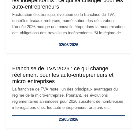
les indépendants : ce qui va changer pour les
auto-entrepreneurs
Facturation électronique, évolution de la franchise de TVA,
contrôles fiscaux renforcés, numérisation des déclarations…
L'année 2026 marque une nouvelle étape dans la modernisation
des obligations des travailleurs indépendants. Si le régime de
la micro-entreprise conserve sa simplicité et son attractivité,
02/06/2026
les auto-entrepreneurs devront s'adapter à un environnement
réglementaire plus exigeant. Décryptage des principaux
changements et des précautions à prendre pour éviter les
mauvaises surprises.
Franchise de TVA 2026 : ce qui change
réellement pour les auto-entrepreneurs et
micro-entreprises
La franchise de TVA reste l’un des principaux avantages du
régime de la micro-entreprise. Pourtant, les évolutions
réglementaires annoncées pour 2026 suscitent de nombreuses
interrogations chez les auto-entrepreneurs, artisans et
freelances. Seuils de chiffre d’affaires, obligations déclaratives,
25/05/2026
facturation ou risque de bascule vers la TVA : les règles
évoluent dans un contexte de contrôle renforcé et de
modernisation fiscale qui oblige les indépendants à rester