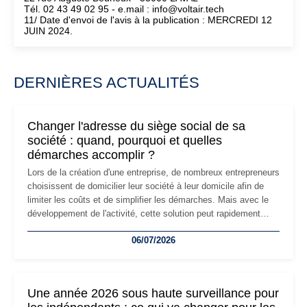
Tél. 02 43 49 02 95 - e.mail : info@voltair.tech
11/ Date d'envoi de l'avis à la publication : MERCREDI 12
JUIN 2024.
DERNIÈRES ACTUALITÉS
Changer l'adresse du siège social de sa
société : quand, pourquoi et quelles
démarches accomplir ?
Lors de la création d'une entreprise, de nombreux entrepreneurs
choisissent de domicilier leur société à leur domicile afin de
limiter les coûts et de simplifier les démarches. Mais avec le
développement de l'activité, cette solution peut rapidement
devenir inadaptée. Déménagement dans des locaux
06/07/2026
professionnels, recrutement, image de marque… Le
changement d'adresse du siège social répond souvent à une
nouvelle étape de la vie de l'entreprise et implique plusieurs
formalités obligatoires.
Une année 2026 sous haute surveillance pour