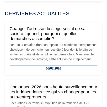
DERNIÈRES ACTUALITÉS
Changer l'adresse du siège social de sa
société : quand, pourquoi et quelles
démarches accomplir ?
Lors de la création d'une entreprise, de nombreux entrepreneurs
choisissent de domicilier leur société à leur domicile afin de
limiter les coûts et de simplifier les démarches. Mais avec le
développement de l'activité, cette solution peut rapidement
devenir inadaptée. Déménagement dans des locaux
06/07/2026
professionnels, recrutement, image de marque… Le
changement d'adresse du siège social répond souvent à une
nouvelle étape de la vie de l'entreprise et implique plusieurs
formalités obligatoires.
Une année 2026 sous haute surveillance pour
les indépendants : ce qui va changer pour les
auto-entrepreneurs
Facturation électronique, évolution de la franchise de TVA,