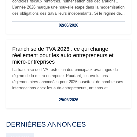
contrôles fiscaux renforcés, numérisation des déclarations…
L'année 2026 marque une nouvelle étape dans la modernisation
des obligations des travailleurs indépendants. Si le régime de
la micro-entreprise conserve sa simplicité et son attractivité,
02/06/2026
les auto-entrepreneurs devront s'adapter à un environnement
réglementaire plus exigeant. Décryptage des principaux
changements et des précautions à prendre pour éviter les
mauvaises surprises.
Franchise de TVA 2026 : ce qui change
réellement pour les auto-entrepreneurs et
micro-entreprises
La franchise de TVA reste l’un des principaux avantages du
régime de la micro-entreprise. Pourtant, les évolutions
réglementaires annoncées pour 2026 suscitent de nombreuses
interrogations chez les auto-entrepreneurs, artisans et
freelances. Seuils de chiffre d’affaires, obligations déclaratives,
25/05/2026
facturation ou risque de bascule vers la TVA : les règles
évoluent dans un contexte de contrôle renforcé et de
modernisation fiscale qui oblige les indépendants à rester
particulièrement vigilants.
DERNIÈRES ANNONCES