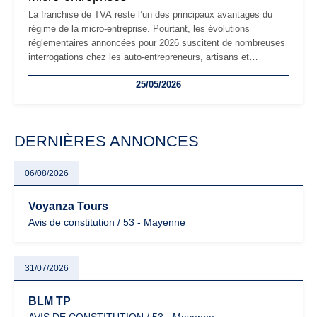
La franchise de TVA reste l’un des principaux avantages du
régime de la micro-entreprise. Pourtant, les évolutions
réglementaires annoncées pour 2026 suscitent de nombreuses
interrogations chez les auto-entrepreneurs, artisans et
freelances. Seuils de chiffre d’affaires, obligations déclaratives,
25/05/2026
facturation ou risque de bascule vers la TVA : les règles
évoluent dans un contexte de contrôle renforcé et de
modernisation fiscale qui oblige les indépendants à rester
particulièrement vigilants.
DERNIÈRES ANNONCES
06/08/2026
Voyanza Tours
Avis de constitution / 53 - Mayenne
31/07/2026
BLM TP