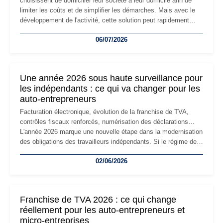
choisissent de domicilier leur société à leur domicile afin de
limiter les coûts et de simplifier les démarches. Mais avec le
développement de l'activité, cette solution peut rapidement
devenir inadaptée. Déménagement dans des locaux
06/07/2026
professionnels, recrutement, image de marque… Le
changement d'adresse du siège social répond souvent à une
nouvelle étape de la vie de l'entreprise et implique plusieurs
formalités obligatoires.
Une année 2026 sous haute surveillance pour
les indépendants : ce qui va changer pour les
auto-entrepreneurs
Facturation électronique, évolution de la franchise de TVA,
contrôles fiscaux renforcés, numérisation des déclarations…
L'année 2026 marque une nouvelle étape dans la modernisation
des obligations des travailleurs indépendants. Si le régime de
la micro-entreprise conserve sa simplicité et son attractivité,
02/06/2026
les auto-entrepreneurs devront s'adapter à un environnement
réglementaire plus exigeant. Décryptage des principaux
changements et des précautions à prendre pour éviter les
mauvaises surprises.
Franchise de TVA 2026 : ce qui change
réellement pour les auto-entrepreneurs et
micro-entreprises