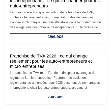
les indépendants : ce qui va changer pour les
auto-entrepreneurs
Facturation électronique, évolution de la franchise de TVA,
contrôles fiscaux renforcés, numérisation des déclarations…
L'année 2026 marque une nouvelle étape dans la modernisation
des obligations des travailleurs indépendants. Si le régime de
la micro-entreprise conserve sa simplicité et son attractivité,
02/06/2026
les auto-entrepreneurs devront s'adapter à un environnement
réglementaire plus exigeant. Décryptage des principaux
changements et des précautions à prendre pour éviter les
mauvaises surprises.
Franchise de TVA 2026 : ce qui change
réellement pour les auto-entrepreneurs et
micro-entreprises
La franchise de TVA reste l’un des principaux avantages du
régime de la micro-entreprise. Pourtant, les évolutions
réglementaires annoncées pour 2026 suscitent de nombreuses
interrogations chez les auto-entrepreneurs, artisans et
freelances. Seuils de chiffre d’affaires, obligations déclaratives,
25/05/2026
facturation ou risque de bascule vers la TVA : les règles
évoluent dans un contexte de contrôle renforcé et de
modernisation fiscale qui oblige les indépendants à rester