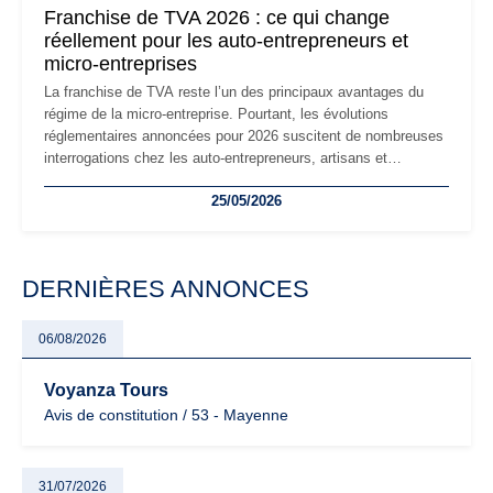
Franchise de TVA 2026 : ce qui change
réellement pour les auto-entrepreneurs et
micro-entreprises
La franchise de TVA reste l’un des principaux avantages du
régime de la micro-entreprise. Pourtant, les évolutions
réglementaires annoncées pour 2026 suscitent de nombreuses
interrogations chez les auto-entrepreneurs, artisans et
freelances. Seuils de chiffre d’affaires, obligations déclaratives,
25/05/2026
facturation ou risque de bascule vers la TVA : les règles
évoluent dans un contexte de contrôle renforcé et de
modernisation fiscale qui oblige les indépendants à rester
particulièrement vigilants.
DERNIÈRES ANNONCES
06/08/2026
Voyanza Tours
Avis de constitution / 53 - Mayenne
31/07/2026