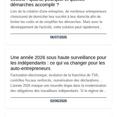
démarches accomplir ?
Lors de la création d'une entreprise, de nombreux entrepreneurs
choisissent de domicilier leur société à leur domicile afin de
limiter les coûts et de simplifier les démarches. Mais avec le
développement de l'activité, cette solution peut rapidement
devenir inadaptée. Déménagement dans des locaux
06/07/2026
professionnels, recrutement, image de marque… Le
changement d'adresse du siège social répond souvent à une
nouvelle étape de la vie de l'entreprise et implique plusieurs
formalités obligatoires.
Une année 2026 sous haute surveillance pour
les indépendants : ce qui va changer pour les
auto-entrepreneurs
Facturation électronique, évolution de la franchise de TVA,
contrôles fiscaux renforcés, numérisation des déclarations…
L'année 2026 marque une nouvelle étape dans la modernisation
des obligations des travailleurs indépendants. Si le régime de
la micro-entreprise conserve sa simplicité et son attractivité,
02/06/2026
les auto-entrepreneurs devront s'adapter à un environnement
réglementaire plus exigeant. Décryptage des principaux
changements et des précautions à prendre pour éviter les
mauvaises surprises.