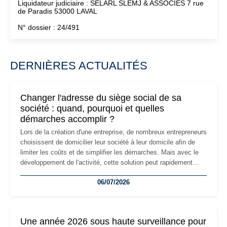
Liquidateur judiciaire : SELARL SLEMJ & ASSOCIES 7 rue
de Paradis 53000 LAVAL
N° dossier : 24/491
DERNIÈRES ACTUALITÉS
Changer l'adresse du siège social de sa
société : quand, pourquoi et quelles
démarches accomplir ?
Lors de la création d'une entreprise, de nombreux entrepreneurs
choisissent de domicilier leur société à leur domicile afin de
limiter les coûts et de simplifier les démarches. Mais avec le
développement de l'activité, cette solution peut rapidement
devenir inadaptée. Déménagement dans des locaux
06/07/2026
professionnels, recrutement, image de marque… Le
changement d'adresse du siège social répond souvent à une
nouvelle étape de la vie de l'entreprise et implique plusieurs
formalités obligatoires.
Une année 2026 sous haute surveillance pour