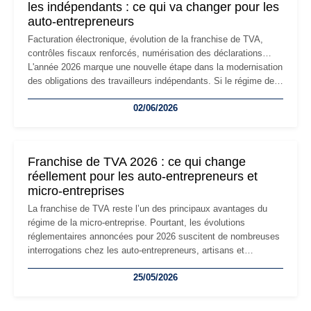
les indépendants : ce qui va changer pour les
auto-entrepreneurs
Facturation électronique, évolution de la franchise de TVA,
contrôles fiscaux renforcés, numérisation des déclarations…
L'année 2026 marque une nouvelle étape dans la modernisation
des obligations des travailleurs indépendants. Si le régime de
la micro-entreprise conserve sa simplicité et son attractivité,
02/06/2026
les auto-entrepreneurs devront s'adapter à un environnement
réglementaire plus exigeant. Décryptage des principaux
changements et des précautions à prendre pour éviter les
mauvaises surprises.
Franchise de TVA 2026 : ce qui change
réellement pour les auto-entrepreneurs et
micro-entreprises
La franchise de TVA reste l’un des principaux avantages du
régime de la micro-entreprise. Pourtant, les évolutions
réglementaires annoncées pour 2026 suscitent de nombreuses
interrogations chez les auto-entrepreneurs, artisans et
freelances. Seuils de chiffre d’affaires, obligations déclaratives,
25/05/2026
facturation ou risque de bascule vers la TVA : les règles
évoluent dans un contexte de contrôle renforcé et de
modernisation fiscale qui oblige les indépendants à rester