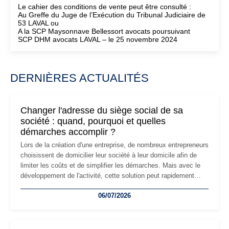
Le cahier des conditions de vente peut être consulté :
Au Greffe du Juge de l’Exécution du Tribunal Judiciaire de
53 LAVAL ou
A la SCP Maysonnave Bellessort avocats poursuivant
SCP DHM avocats LAVAL – le 25 novembre 2024
DERNIÈRES ACTUALITÉS
Changer l'adresse du siège social de sa
société : quand, pourquoi et quelles
démarches accomplir ?
Lors de la création d'une entreprise, de nombreux entrepreneurs
choisissent de domicilier leur société à leur domicile afin de
limiter les coûts et de simplifier les démarches. Mais avec le
développement de l'activité, cette solution peut rapidement
devenir inadaptée. Déménagement dans des locaux
06/07/2026
professionnels, recrutement, image de marque… Le
changement d'adresse du siège social répond souvent à une
nouvelle étape de la vie de l'entreprise et implique plusieurs
formalités obligatoires.