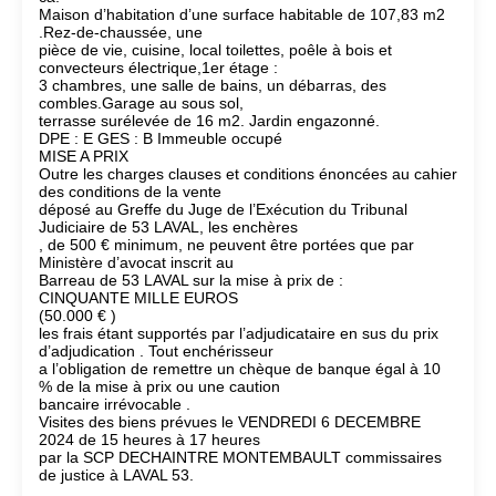
Maison d’habitation d’une surface habitable de 107,83 m2
.Rez-de-chaussée, une
pièce de vie, cuisine, local toilettes, poêle à bois et
convecteurs électrique,1er étage :
3 chambres, une salle de bains, un débarras, des
combles.Garage au sous sol,
terrasse surélevée de 16 m2. Jardin engazonné.
DPE : E GES : B Immeuble occupé
MISE A PRIX
Outre les charges clauses et conditions énoncées au cahier
des conditions de la vente
déposé au Greffe du Juge de l’Exécution du Tribunal
Judiciaire de 53 LAVAL, les enchères
, de 500 € minimum, ne peuvent être portées que par
Ministère d’avocat inscrit au
Barreau de 53 LAVAL sur la mise à prix de :
CINQUANTE MILLE EUROS
(50.000 € )
les frais étant supportés par l’adjudicataire en sus du prix
d’adjudication . Tout enchérisseur
a l’obligation de remettre un chèque de banque égal à 10
% de la mise à prix ou une caution
bancaire irrévocable .
Visites des biens prévues le VENDREDI 6 DECEMBRE
2024 de 15 heures à 17 heures
par la SCP DECHAINTRE MONTEMBAULT commissaires
de justice à LAVAL 53.