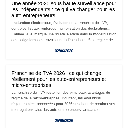
Une année 2026 sous haute surveillance pour
les indépendants : ce qui va changer pour les
auto-entrepreneurs
Facturation électronique, évolution de la franchise de TVA,
contrôles fiscaux renforcés, numérisation des déclarations…
L'année 2026 marque une nouvelle étape dans la modernisation
des obligations des travailleurs indépendants. Si le régime de
la micro-entreprise conserve sa simplicité et son attractivité,
02/06/2026
les auto-entrepreneurs devront s'adapter à un environnement
réglementaire plus exigeant. Décryptage des principaux
changements et des précautions à prendre pour éviter les
mauvaises surprises.
Franchise de TVA 2026 : ce qui change
réellement pour les auto-entrepreneurs et
micro-entreprises
La franchise de TVA reste l’un des principaux avantages du
régime de la micro-entreprise. Pourtant, les évolutions
réglementaires annoncées pour 2026 suscitent de nombreuses
interrogations chez les auto-entrepreneurs, artisans et
freelances. Seuils de chiffre d’affaires, obligations déclaratives,
25/05/2026
facturation ou risque de bascule vers la TVA : les règles
évoluent dans un contexte de contrôle renforcé et de