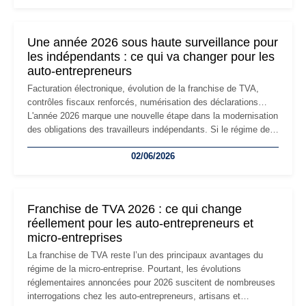
changement d'adresse du siège social répond souvent à une
nouvelle étape de la vie de l'entreprise et implique plusieurs
formalités obligatoires.
Une année 2026 sous haute surveillance pour
les indépendants : ce qui va changer pour les
auto-entrepreneurs
Facturation électronique, évolution de la franchise de TVA,
contrôles fiscaux renforcés, numérisation des déclarations…
L'année 2026 marque une nouvelle étape dans la modernisation
des obligations des travailleurs indépendants. Si le régime de
la micro-entreprise conserve sa simplicité et son attractivité,
02/06/2026
les auto-entrepreneurs devront s'adapter à un environnement
réglementaire plus exigeant. Décryptage des principaux
changements et des précautions à prendre pour éviter les
mauvaises surprises.
Franchise de TVA 2026 : ce qui change
réellement pour les auto-entrepreneurs et
micro-entreprises
La franchise de TVA reste l’un des principaux avantages du
régime de la micro-entreprise. Pourtant, les évolutions
réglementaires annoncées pour 2026 suscitent de nombreuses
interrogations chez les auto-entrepreneurs, artisans et