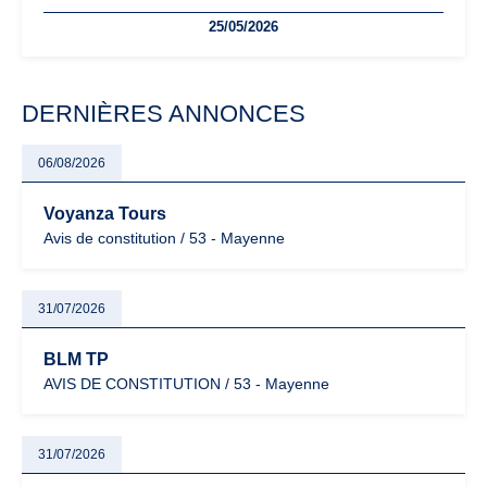
freelances. Seuils de chiffre d’affaires, obligations déclaratives,
25/05/2026
facturation ou risque de bascule vers la TVA : les règles
évoluent dans un contexte de contrôle renforcé et de
modernisation fiscale qui oblige les indépendants à rester
particulièrement vigilants.
DERNIÈRES ANNONCES
06/08/2026
Voyanza Tours
Avis de constitution / 53 - Mayenne
31/07/2026
BLM TP
AVIS DE CONSTITUTION / 53 - Mayenne
31/07/2026