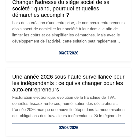
Changer l'adresse du siège social de sa
société : quand, pourquoi et quelles
démarches accomplir ?
Lors de la création d'une entreprise, de nombreux entrepreneurs
choisissent de domicilier leur société à leur domicile afin de
limiter les coûts et de simplifier les démarches. Mais avec le
développement de l'activité, cette solution peut rapidement
devenir inadaptée. Déménagement dans des locaux
06/07/2026
professionnels, recrutement, image de marque… Le
changement d'adresse du siège social répond souvent à une
nouvelle étape de la vie de l'entreprise et implique plusieurs
formalités obligatoires.
Une année 2026 sous haute surveillance pour
les indépendants : ce qui va changer pour les
auto-entrepreneurs
Facturation électronique, évolution de la franchise de TVA,
contrôles fiscaux renforcés, numérisation des déclarations…
L'année 2026 marque une nouvelle étape dans la modernisation
des obligations des travailleurs indépendants. Si le régime de
la micro-entreprise conserve sa simplicité et son attractivité,
02/06/2026
les auto-entrepreneurs devront s'adapter à un environnement
réglementaire plus exigeant. Décryptage des principaux