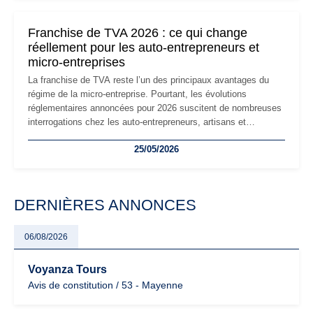
changements et des précautions à prendre pour éviter les
mauvaises surprises.
Franchise de TVA 2026 : ce qui change
réellement pour les auto-entrepreneurs et
micro-entreprises
La franchise de TVA reste l’un des principaux avantages du
régime de la micro-entreprise. Pourtant, les évolutions
réglementaires annoncées pour 2026 suscitent de nombreuses
interrogations chez les auto-entrepreneurs, artisans et
freelances. Seuils de chiffre d’affaires, obligations déclaratives,
25/05/2026
facturation ou risque de bascule vers la TVA : les règles
évoluent dans un contexte de contrôle renforcé et de
modernisation fiscale qui oblige les indépendants à rester
particulièrement vigilants.
DERNIÈRES ANNONCES
06/08/2026
Voyanza Tours
Avis de constitution / 53 - Mayenne