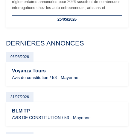
réglementaires annoncées pour 2026 suscitent de nombreuses
interrogations chez les auto-entrepreneurs, artisans et
freelances. Seuils de chiffre d’affaires, obligations déclaratives,
25/05/2026
facturation ou risque de bascule vers la TVA : les règles
évoluent dans un contexte de contrôle renforcé et de
modernisation fiscale qui oblige les indépendants à rester
particulièrement vigilants.
DERNIÈRES ANNONCES
06/08/2026
Voyanza Tours
Avis de constitution / 53 - Mayenne
31/07/2026
BLM TP
AVIS DE CONSTITUTION / 53 - Mayenne