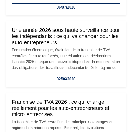
devenir inadaptée. Déménagement dans des locaux
06/07/2026
professionnels, recrutement, image de marque… Le
changement d'adresse du siège social répond souvent à une
nouvelle étape de la vie de l'entreprise et implique plusieurs
formalités obligatoires.
Une année 2026 sous haute surveillance pour
les indépendants : ce qui va changer pour les
auto-entrepreneurs
Facturation électronique, évolution de la franchise de TVA,
contrôles fiscaux renforcés, numérisation des déclarations…
L'année 2026 marque une nouvelle étape dans la modernisation
des obligations des travailleurs indépendants. Si le régime de
la micro-entreprise conserve sa simplicité et son attractivité,
02/06/2026
les auto-entrepreneurs devront s'adapter à un environnement
réglementaire plus exigeant. Décryptage des principaux
changements et des précautions à prendre pour éviter les
mauvaises surprises.
Franchise de TVA 2026 : ce qui change
réellement pour les auto-entrepreneurs et
micro-entreprises
La franchise de TVA reste l’un des principaux avantages du
régime de la micro-entreprise. Pourtant, les évolutions