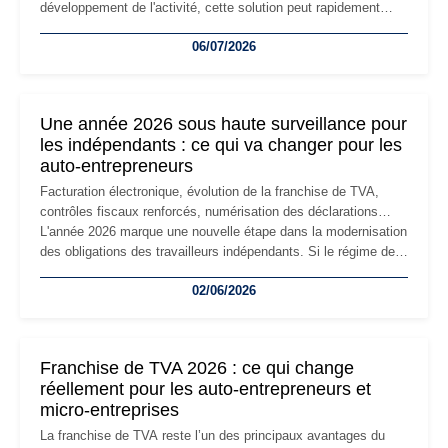
développement de l'activité, cette solution peut rapidement
devenir inadaptée. Déménagement dans des locaux
06/07/2026
professionnels, recrutement, image de marque… Le
changement d'adresse du siège social répond souvent à une
nouvelle étape de la vie de l'entreprise et implique plusieurs
formalités obligatoires.
Une année 2026 sous haute surveillance pour
les indépendants : ce qui va changer pour les
auto-entrepreneurs
Facturation électronique, évolution de la franchise de TVA,
contrôles fiscaux renforcés, numérisation des déclarations…
L'année 2026 marque une nouvelle étape dans la modernisation
des obligations des travailleurs indépendants. Si le régime de
la micro-entreprise conserve sa simplicité et son attractivité,
02/06/2026
les auto-entrepreneurs devront s'adapter à un environnement
réglementaire plus exigeant. Décryptage des principaux
changements et des précautions à prendre pour éviter les
mauvaises surprises.
Franchise de TVA 2026 : ce qui change
réellement pour les auto-entrepreneurs et
micro-entreprises
La franchise de TVA reste l’un des principaux avantages du