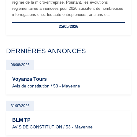
régime de la micro-entreprise. Pourtant, les évolutions
réglementaires annoncées pour 2026 suscitent de nombreuses
interrogations chez les auto-entrepreneurs, artisans et
freelances. Seuils de chiffre d’affaires, obligations déclaratives,
25/05/2026
facturation ou risque de bascule vers la TVA : les règles
évoluent dans un contexte de contrôle renforcé et de
modernisation fiscale qui oblige les indépendants à rester
particulièrement vigilants.
DERNIÈRES ANNONCES
06/08/2026
Voyanza Tours
Avis de constitution / 53 - Mayenne
31/07/2026
BLM TP
AVIS DE CONSTITUTION / 53 - Mayenne